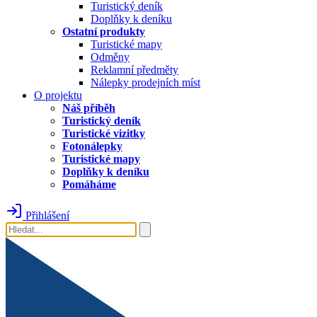
Turistický deník
Doplňky k deníku
Ostatní produkty
Turistické mapy
Odměny
Reklamní předměty
Nálepky prodejních míst
O projektu
Náš příběh
Turistický deník
Turistické vizitky
Fotonálepky
Turistické mapy
Doplňky k deníku
Pomáháme
Přihlášení