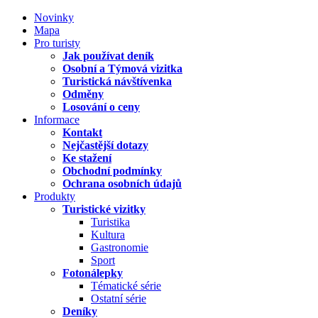
Novinky
Mapa
Pro turisty
Jak používat deník
Osobní a Týmová vizitka
Turistická návštívenka
Odměny
Losování o ceny
Informace
Kontakt
Nejčastější dotazy
Ke stažení
Obchodní podmínky
Ochrana osobních údajů
Produkty
Turistické vizitky
Turistika
Kultura
Gastronomie
Sport
Fotonálepky
Tématické série
Ostatní série
Deníky