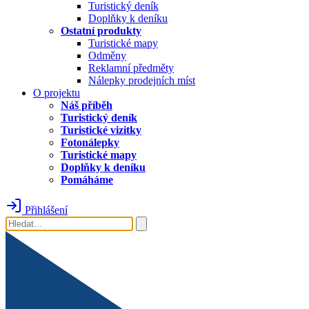
Turistický deník
Doplňky k deníku
Ostatní produkty
Turistické mapy
Odměny
Reklamní předměty
Nálepky prodejních míst
O projektu
Náš příběh
Turistický deník
Turistické vizitky
Fotonálepky
Turistické mapy
Doplňky k deníku
Pomáháme
Přihlášení