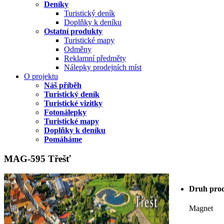
Deníky
Turistický deník
Doplňky k deníku
Ostatní produkty
Turistické mapy
Odměny
Reklamní předměty
Nálepky prodejních míst
O projektu
Náš příběh
Turistický deník
Turistické vizitky
Fotonálepky
Turistické mapy
Doplňky k deníku
Pomáháme
MAG-595 Třešť
Druh pro
Magnet