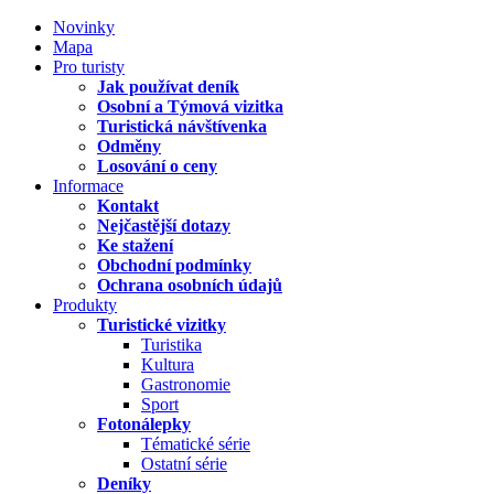
Novinky
Mapa
Pro turisty
Jak používat deník
Osobní a Týmová vizitka
Turistická návštívenka
Odměny
Losování o ceny
Informace
Kontakt
Nejčastější dotazy
Ke stažení
Obchodní podmínky
Ochrana osobních údajů
Produkty
Turistické vizitky
Turistika
Kultura
Gastronomie
Sport
Fotonálepky
Tématické série
Ostatní série
Deníky