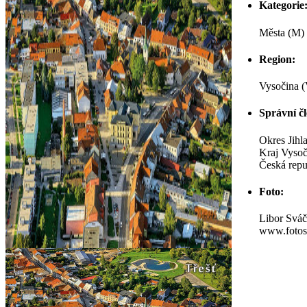
Kategorie
Města (M)
Region:
Vysočina (
Správní čl
Okres Jihla
Kraj Vysoč
Česká repu
Foto:
Libor Svá
www.fotos