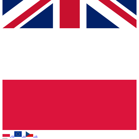
pln
eur
czk