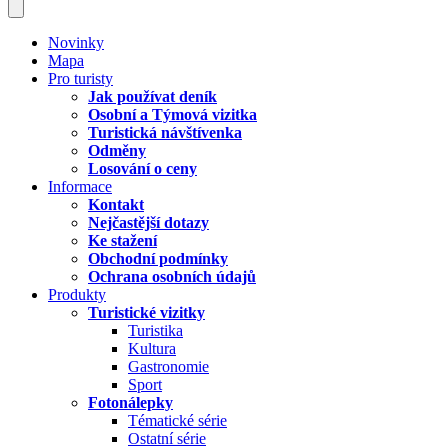
Novinky
Mapa
Pro turisty
Jak používat deník
Osobní a Týmová vizitka
Turistická návštívenka
Odměny
Losování o ceny
Informace
Kontakt
Nejčastější dotazy
Ke stažení
Obchodní podmínky
Ochrana osobních údajů
Produkty
Turistické vizitky
Turistika
Kultura
Gastronomie
Sport
Fotonálepky
Tématické série
Ostatní série