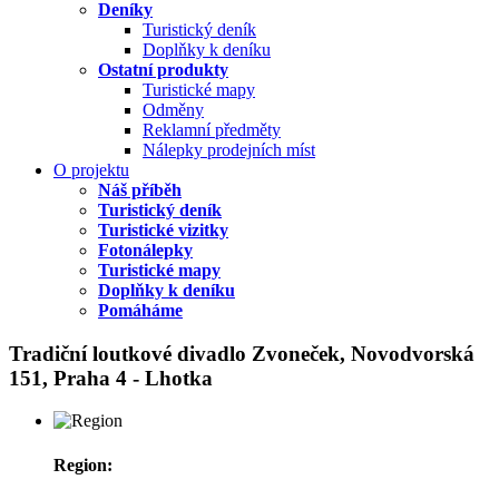
Deníky
Turistický deník
Doplňky k deníku
Ostatní produkty
Turistické mapy
Odměny
Reklamní předměty
Nálepky prodejních míst
O projektu
Náš příběh
Turistický deník
Turistické vizitky
Fotonálepky
Turistické mapy
Doplňky k deníku
Pomáháme
Tradiční loutkové divadlo Zvoneček, Novodvorská
151, Praha 4 - Lhotka
Region: