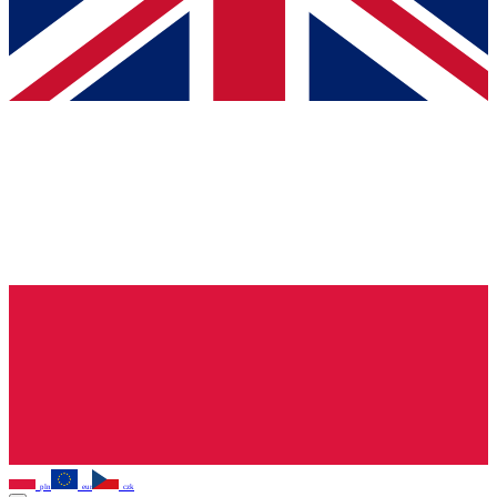
pln
eur
czk