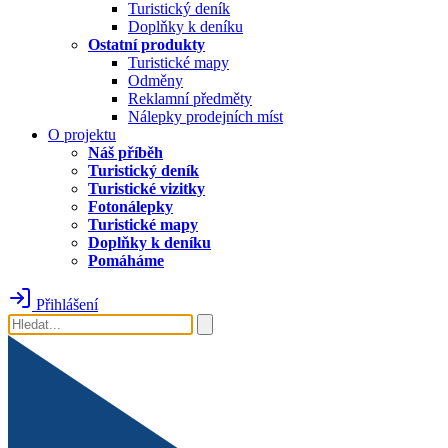
Turistický deník
Doplňky k deníku
Ostatní produkty
Turistické mapy
Odměny
Reklamní předměty
Nálepky prodejních míst
O projektu
Náš příběh
Turistický deník
Turistické vizitky
Fotonálepky
Turistické mapy
Doplňky k deníku
Pomáháme
Přihlášení