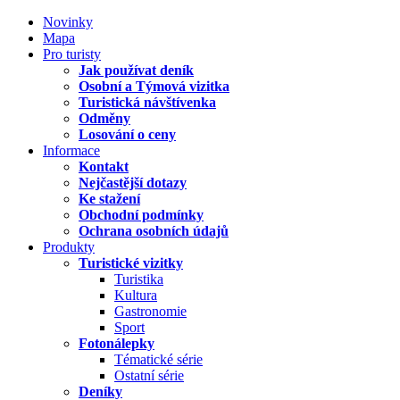
Novinky
Mapa
Pro turisty
Jak používat deník
Osobní a Týmová vizitka
Turistická návštívenka
Odměny
Losování o ceny
Informace
Kontakt
Nejčastější dotazy
Ke stažení
Obchodní podmínky
Ochrana osobních údajů
Produkty
Turistické vizitky
Turistika
Kultura
Gastronomie
Sport
Fotonálepky
Tématické série
Ostatní série
Deníky