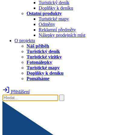
Turistický deník
Doplňky k deníku
Ostatní produkty
Turistické mapy
Odměny
Reklamní předměty
Nálepky prodejních míst
O projektu
Náš příběh
Turistický deník
Turistické vizitky
Fotonálepky
Turistické mapy
Doplňky k deníku
Pomáháme
Přihlášení