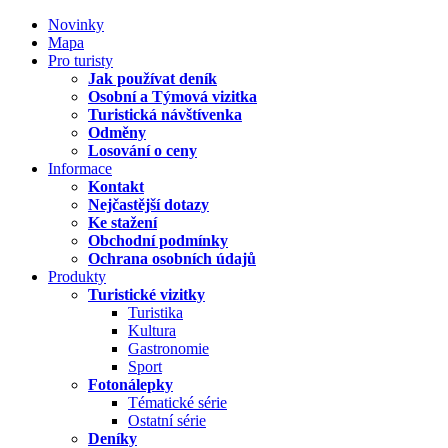
Novinky
Mapa
Pro turisty
Jak používat deník
Osobní a Týmová vizitka
Turistická návštívenka
Odměny
Losování o ceny
Informace
Kontakt
Nejčastější dotazy
Ke stažení
Obchodní podmínky
Ochrana osobních údajů
Produkty
Turistické vizitky
Turistika
Kultura
Gastronomie
Sport
Fotonálepky
Tématické série
Ostatní série
Deníky