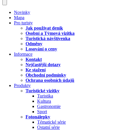
Novinky
Mapa
Pro turisty
Jak používat deník
Osobní a Týmová vizitka
Turistická návštívenka
Odměny
Losování o ceny
Informace
Kontakt
Nejčastější dotazy
Ke stažení
Obchodní podmínky
Ochrana osobních údajů
Produkty
Turistické vizitky
Turistika
Kultura
Gastronomie
Sport
Fotonálepky
Tématické série
Ostatní série