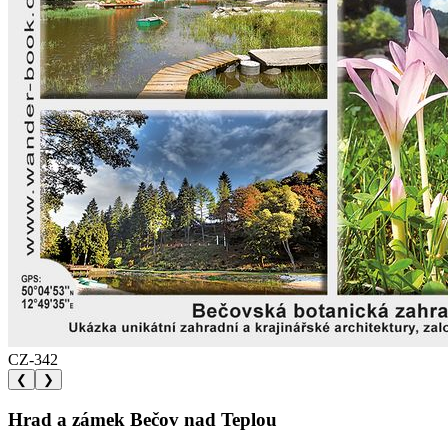
CZ-342
❮
❯
Hrad a zámek Bečov nad Teplou