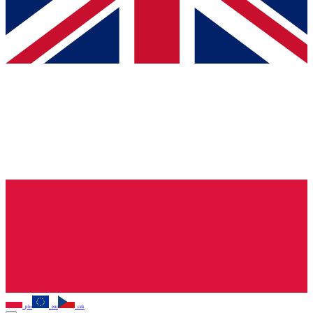
pln
eur
czk