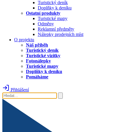
Turistický deník
Doplňky k deníku
Ostatní produkty
Turistické mapy
Odměny
Reklamní předměty
Nálepky prodejních míst
O projektu
Náš příběh
Turistický deník
Turistické vizitky
Fotonálepky
Turistické mapy
Doplňky k deníku
Pomáháme
Přihlášení