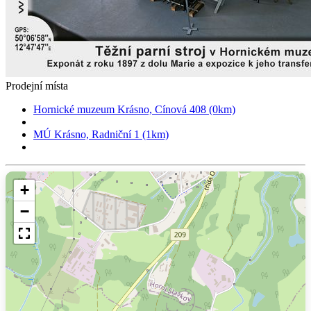
Prodejní místa
Hornické muzeum Krásno, Cínová 408 (0km)
MÚ Krásno, Radniční 1 (1km)
+
−