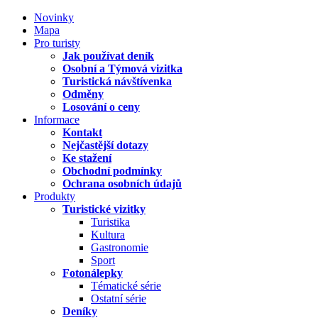
Novinky
Mapa
Pro turisty
Jak používat deník
Osobní a Týmová vizitka
Turistická návštívenka
Odměny
Losování o ceny
Informace
Kontakt
Nejčastější dotazy
Ke stažení
Obchodní podmínky
Ochrana osobních údajů
Produkty
Turistické vizitky
Turistika
Kultura
Gastronomie
Sport
Fotonálepky
Tématické série
Ostatní série
Deníky