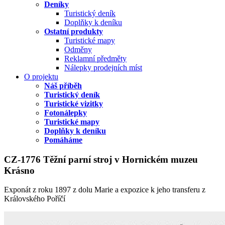
Deníky
Turistický deník
Doplňky k deníku
Ostatní produkty
Turistické mapy
Odměny
Reklamní předměty
Nálepky prodejních míst
O projektu
Náš příběh
Turistický deník
Turistické vizitky
Fotonálepky
Turistické mapy
Doplňky k deníku
Pomáháme
CZ-1776 Těžní parní stroj v Hornickém muzeu
Krásno
Exponát z roku 1897 z dolu Marie a expozice k jeho transferu z
Královského Poříčí