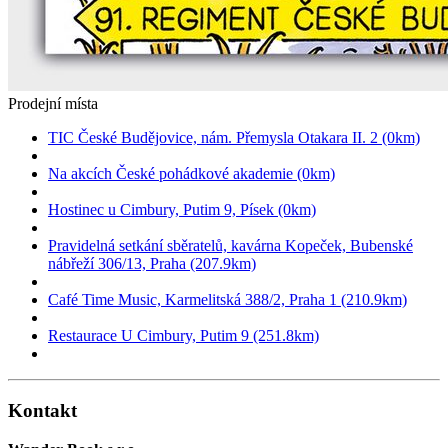
Prodejní místa
TIC České Budějovice, nám. Přemysla Otakara II. 2 (0km)
Na akcích České pohádkové akademie (0km)
Hostinec u Cimbury, Putim 9, Písek (0km)
Pravidelná setkání sběratelů, kavárna Kopeček, Bubenské
nábřeží 306/13, Praha (207.9km)
Café Time Music, Karmelitská 388/2, Praha 1 (210.9km)
Restaurace U Cimbury, Putim 9 (251.8km)
Kontakt