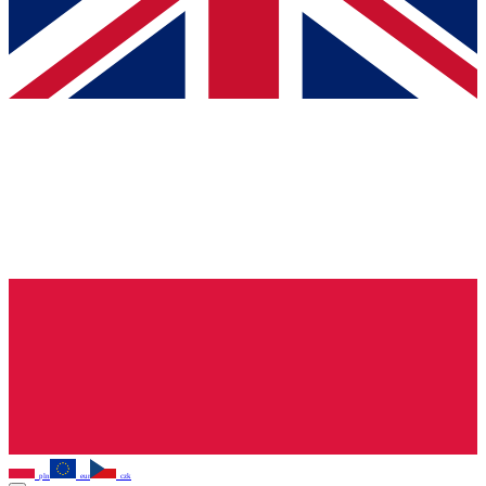
pln
eur
czk