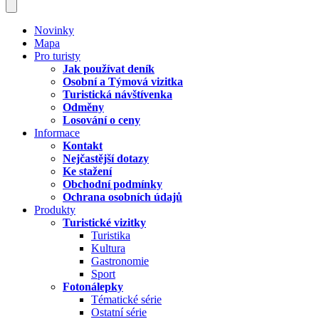
Novinky
Mapa
Pro turisty
Jak používat deník
Osobní a Týmová vizitka
Turistická návštívenka
Odměny
Losování o ceny
Informace
Kontakt
Nejčastější dotazy
Ke stažení
Obchodní podmínky
Ochrana osobních údajů
Produkty
Turistické vizitky
Turistika
Kultura
Gastronomie
Sport
Fotonálepky
Tématické série
Ostatní série