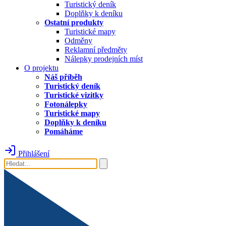
Turistický deník
Doplňky k deníku
Ostatní produkty
Turistické mapy
Odměny
Reklamní předměty
Nálepky prodejních míst
O projektu
Náš příběh
Turistický deník
Turistické vizitky
Fotonálepky
Turistické mapy
Doplňky k deníku
Pomáháme
Přihlášení