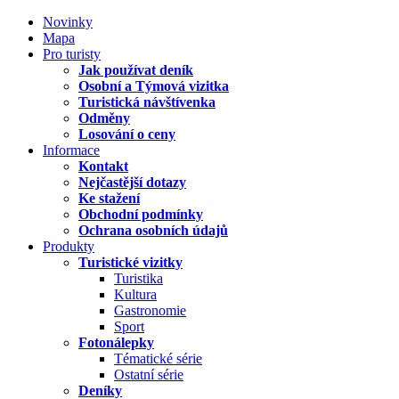
Novinky
Mapa
Pro turisty
Jak používat deník
Osobní a Týmová vizitka
Turistická návštívenka
Odměny
Losování o ceny
Informace
Kontakt
Nejčastější dotazy
Ke stažení
Obchodní podmínky
Ochrana osobních údajů
Produkty
Turistické vizitky
Turistika
Kultura
Gastronomie
Sport
Fotonálepky
Tématické série
Ostatní série
Deníky