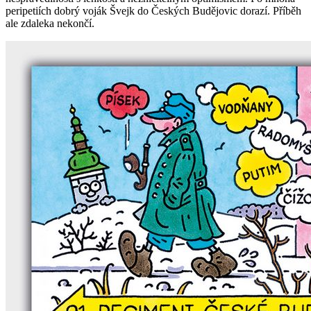
peripetiích dobrý voják Švejk do Českých Budějovic dorazí. Příběh
ale zdaleka nekončí.