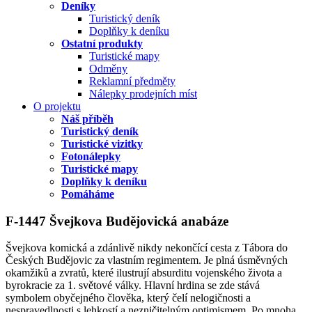
Deníky
Turistický deník
Doplňky k deníku
Ostatní produkty
Turistické mapy
Odměny
Reklamní předměty
Nálepky prodejních míst
O projektu
Náš příběh
Turistický deník
Turistické vizitky
Fotonálepky
Turistické mapy
Doplňky k deníku
Pomáháme
F-1447 Švejkova Budějovická anabáze
Švejkova komická a zdánlivě nikdy nekončící cesta z Tábora do
Českých Budějovic za vlastním regimentem. Je plná úsměvných
okamžiků a zvratů, které ilustrují absurditu vojenského života a
byrokracie za 1. světové války. Hlavní hrdina se zde stává
symbolem obyčejného člověka, který čelí nelogičnosti a
nespravedlnosti s lehkostí a nezničitelným optimismem. Po mnoha