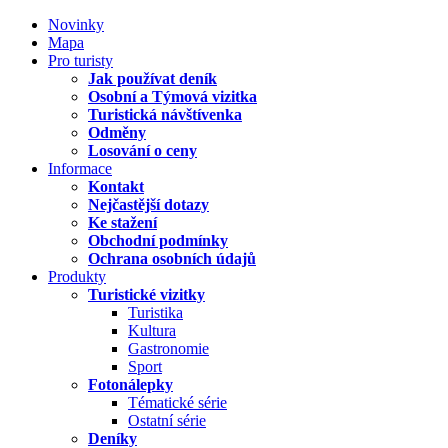
Novinky
Mapa
Pro turisty
Jak používat deník
Osobní a Týmová vizitka
Turistická návštívenka
Odměny
Losování o ceny
Informace
Kontakt
Nejčastější dotazy
Ke stažení
Obchodní podmínky
Ochrana osobních údajů
Produkty
Turistické vizitky
Turistika
Kultura
Gastronomie
Sport
Fotonálepky
Tématické série
Ostatní série
Deníky