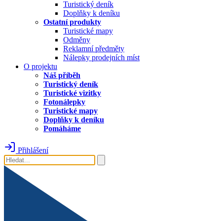
Turistický deník
Doplňky k deníku
Ostatní produkty
Turistické mapy
Odměny
Reklamní předměty
Nálepky prodejních míst
O projektu
Náš příběh
Turistický deník
Turistické vizitky
Fotonálepky
Turistické mapy
Doplňky k deníku
Pomáháme
Přihlášení