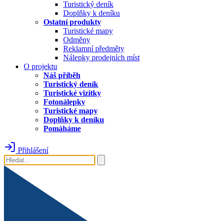
Turistický deník
Doplňky k deníku
Ostatní produkty
Turistické mapy
Odměny
Reklamní předměty
Nálepky prodejních míst
O projektu
Náš příběh
Turistický deník
Turistické vizitky
Fotonálepky
Turistické mapy
Doplňky k deníku
Pomáháme
Přihlášení