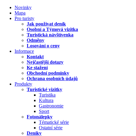
Novinky
Mapa
Pro turisty
Jak používat deník
Osobní a Týmová vizitka
Turistická návštívenka
Odměny
Losování o ceny
Informace
Kontakt
Nejčastější dotazy
Ke stažení
Obchodní podmínky
Ochrana osobních údajů
Produkty
Turistické vizitky
Turistika
Kultura
Gastronomie
Sport
Fotonálepky
Tématické série
Ostatní série
Deníky