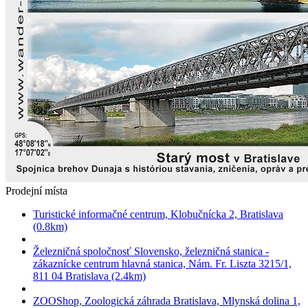
Prodejní místa
Turistické informačné centrum, Klobučnícka 2, Bratislava
(0.8km)
Železničná spoločnosť Slovensko, železničná stanica -
zákaznícke centrum hlavná stanica, Nám. Fr. Liszta 3215/1,
811 04 Bratislava (2.4km)
ZOOShop, Zoologická záhrada Bratislava, Mlynská dolina 1,