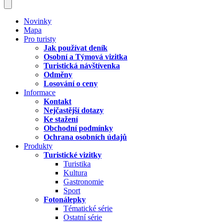
Novinky
Mapa
Pro turisty
Jak používat deník
Osobní a Týmová vizitka
Turistická návštívenka
Odměny
Losování o ceny
Informace
Kontakt
Nejčastější dotazy
Ke stažení
Obchodní podmínky
Ochrana osobních údajů
Produkty
Turistické vizitky
Turistika
Kultura
Gastronomie
Sport
Fotonálepky
Tématické série
Ostatní série