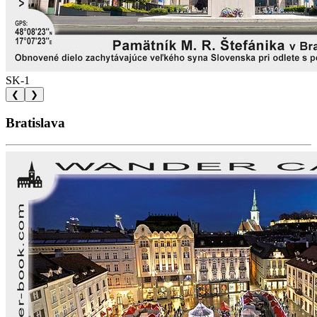
SK-1
❮
❯
Bratislava