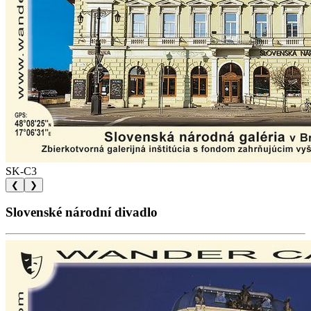
SK-C3
❮
❯
Slovenské národní divadlo