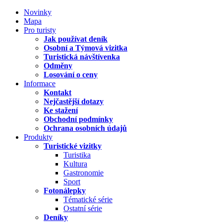
Novinky
Mapa
Pro turisty
Jak používat deník
Osobní a Týmová vizitka
Turistická návštívenka
Odměny
Losování o ceny
Informace
Kontakt
Nejčastější dotazy
Ke stažení
Obchodní podmínky
Ochrana osobních údajů
Produkty
Turistické vizitky
Turistika
Kultura
Gastronomie
Sport
Fotonálepky
Tématické série
Ostatní série
Deníky