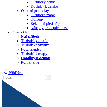
Turistický deník
Doplňky k deníku
Ostatní produkty
Turistické mapy
Odměny
Reklamní předměty
Nálepky prodejních míst
O projektu
Náš příběh
Turistický deník
Turistické vizitky
Fotonálepky
Turistické mapy
Doplňky k deníku
Pomáháme
Přihlášení