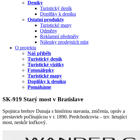
Deníky
Turistický deník
Doplňky k deníku
Ostatní produkty
Turistické mapy
Odměny
Reklamní předměty
Nálepky prodejních míst
O projektu
Náš příběh
Turistický deník
Turistické vizitky
Fotonálepky
Turistické mapy
Doplňky k deníku
Pomáháme
SK-919 Starý most v Bratislave
Spojnica brehov Dunaja s históriou stavania, zničenia, opráv a
prestavieb počínajúcou v r. 1890. Predchodcovia – tzv. lietajúci
most, neskôr loďkový.