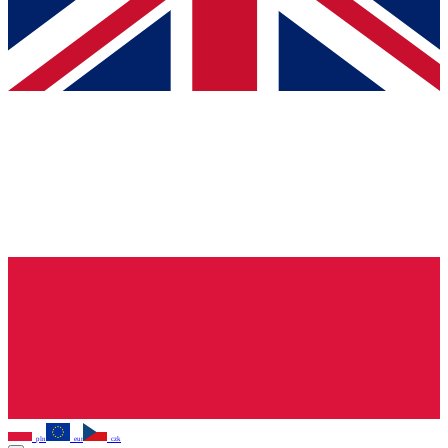
pln
eur
czk