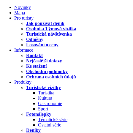
Novinky
Mapa
Pro turisty
Jak používat deník
Osobní a Týmová vizitka
Turistická návštívenka
Odměny
Losování o ceny
Informace
Kontakt
Nejčastější dotazy
Ke stažení
Obchodní podmínky
Ochrana osobních údajů
Produkty
Turistické vizitky
Turistika
Kultura
Gastronomie
Sport
Fotonálepky
Tématické série
Ostatní série
Deníky