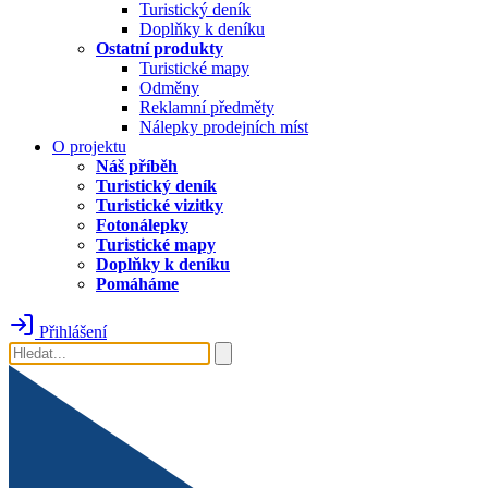
Turistický deník
Doplňky k deníku
Ostatní produkty
Turistické mapy
Odměny
Reklamní předměty
Nálepky prodejních míst
O projektu
Náš příběh
Turistický deník
Turistické vizitky
Fotonálepky
Turistické mapy
Doplňky k deníku
Pomáháme
Přihlášení