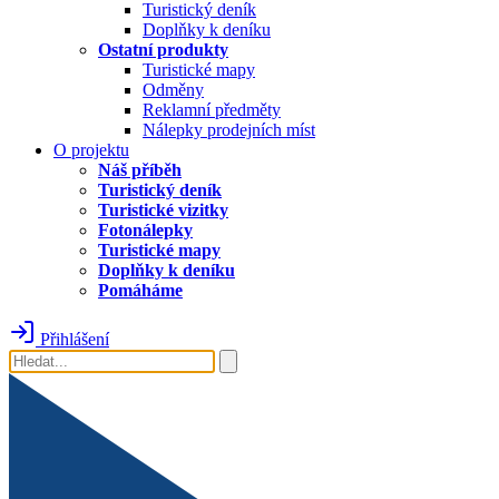
Turistický deník
Doplňky k deníku
Ostatní produkty
Turistické mapy
Odměny
Reklamní předměty
Nálepky prodejních míst
O projektu
Náš příběh
Turistický deník
Turistické vizitky
Fotonálepky
Turistické mapy
Doplňky k deníku
Pomáháme
Přihlášení