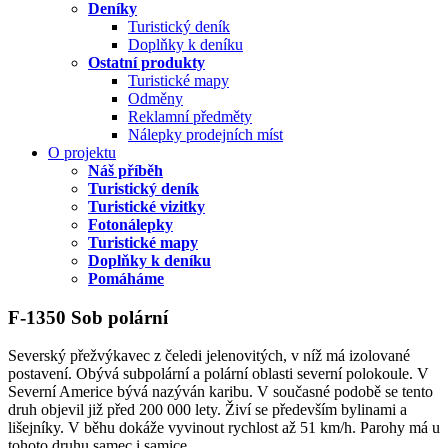
Deníky
Turistický deník
Doplňky k deníku
Ostatní produkty
Turistické mapy
Odměny
Reklamní předměty
Nálepky prodejních míst
O projektu
Náš příběh
Turistický deník
Turistické vizitky
Fotonálepky
Turistické mapy
Doplňky k deníku
Pomáháme
F-1350 Sob polární
Severský přežvýkavec z čeledi jelenovitých, v níž má izolované
postavení. Obývá subpolární a polární oblasti severní polokoule. V
Severní Americe bývá nazýván karibu. V současné podobě se tento
druh objevil již před 200 000 lety. Živí se především bylinami a
lišejníky. V běhu dokáže vyvinout rychlost až 51 km/h. Parohy má u
tohoto druhu samec i samice.