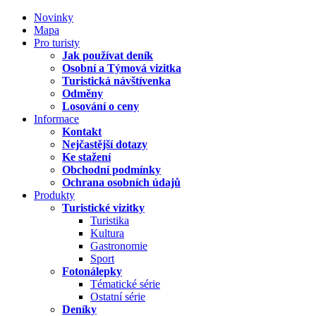
Novinky
Mapa
Pro turisty
Jak používat deník
Osobní a Týmová vizitka
Turistická návštívenka
Odměny
Losování o ceny
Informace
Kontakt
Nejčastější dotazy
Ke stažení
Obchodní podmínky
Ochrana osobních údajů
Produkty
Turistické vizitky
Turistika
Kultura
Gastronomie
Sport
Fotonálepky
Tématické série
Ostatní série
Deníky