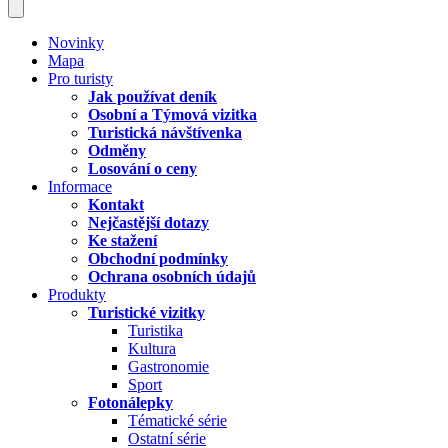
Novinky
Mapa
Pro turisty
Jak používat deník
Osobní a Týmová vizitka
Turistická návštívenka
Odměny
Losování o ceny
Informace
Kontakt
Nejčastější dotazy
Ke stažení
Obchodní podmínky
Ochrana osobních údajů
Produkty
Turistické vizitky
Turistika
Kultura
Gastronomie
Sport
Fotonálepky
Tématické série
Ostatní série