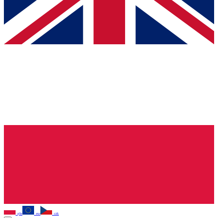
pln
eur
czk