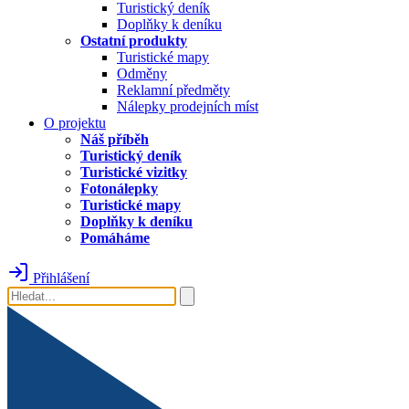
Turistický deník
Doplňky k deníku
Ostatní produkty
Turistické mapy
Odměny
Reklamní předměty
Nálepky prodejních míst
O projektu
Náš příběh
Turistický deník
Turistické vizitky
Fotonálepky
Turistické mapy
Doplňky k deníku
Pomáháme
Přihlášení