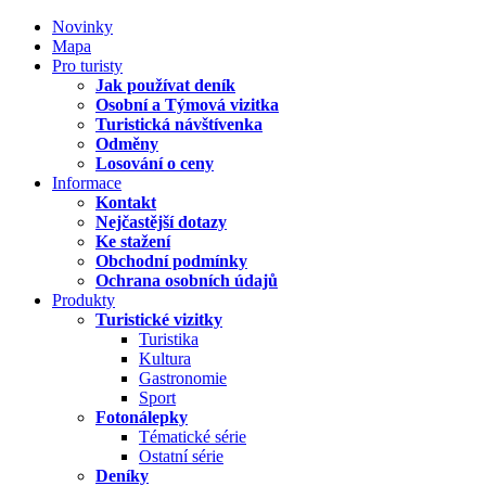
Novinky
Mapa
Pro turisty
Jak používat deník
Osobní a Týmová vizitka
Turistická návštívenka
Odměny
Losování o ceny
Informace
Kontakt
Nejčastější dotazy
Ke stažení
Obchodní podmínky
Ochrana osobních údajů
Produkty
Turistické vizitky
Turistika
Kultura
Gastronomie
Sport
Fotonálepky
Tématické série
Ostatní série
Deníky