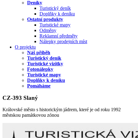
Deníky
Turistický deník
Doplňky k deníku
Ostatní produkty
Turistické mapy
Odměny
Reklamní předměty
Nálepky prodejních míst
O projektu
Náš příběh
Turistický deník
Turistické vizitky
Fotonálepky
Turistické mapy
Doplňky k deníku
Pomáháme
CZ-393 Slaný
Královské město s historickým jádrem, které je od roku 1992
městskou památkovou zónou