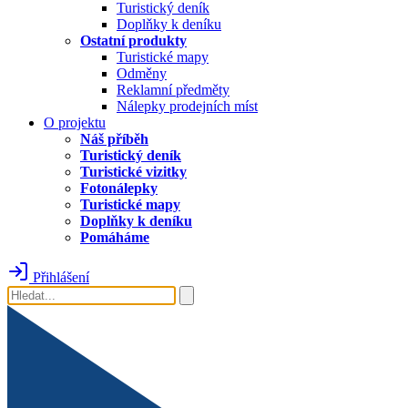
Turistický deník
Doplňky k deníku
Ostatní produkty
Turistické mapy
Odměny
Reklamní předměty
Nálepky prodejních míst
O projektu
Náš příběh
Turistický deník
Turistické vizitky
Fotonálepky
Turistické mapy
Doplňky k deníku
Pomáháme
Přihlášení