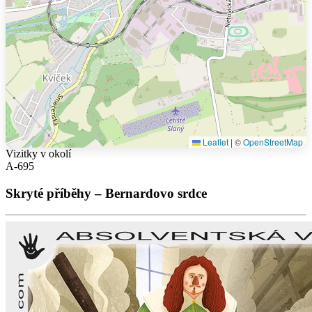
Leaflet
|
©
OpenStreetMap
Vizitky v okolí
A-695
Skryté příběhy – Bernardovo srdce