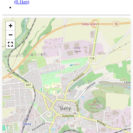
(0.1km)
+
−