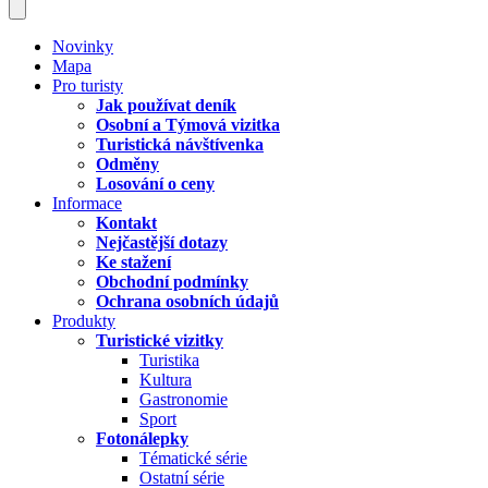
Novinky
Mapa
Pro turisty
Jak používat deník
Osobní a Týmová vizitka
Turistická návštívenka
Odměny
Losování o ceny
Informace
Kontakt
Nejčastější dotazy
Ke stažení
Obchodní podmínky
Ochrana osobních údajů
Produkty
Turistické vizitky
Turistika
Kultura
Gastronomie
Sport
Fotonálepky
Tématické série
Ostatní série