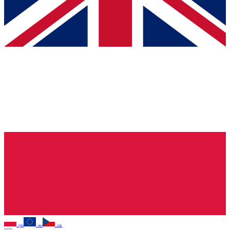
pln
eur
czk