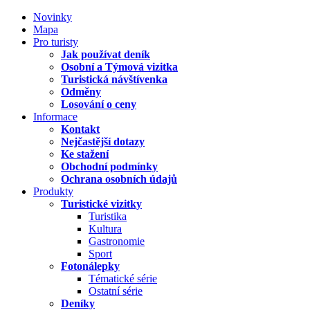
Novinky
Mapa
Pro turisty
Jak používat deník
Osobní a Týmová vizitka
Turistická návštívenka
Odměny
Losování o ceny
Informace
Kontakt
Nejčastější dotazy
Ke stažení
Obchodní podmínky
Ochrana osobních údajů
Produkty
Turistické vizitky
Turistika
Kultura
Gastronomie
Sport
Fotonálepky
Tématické série
Ostatní série
Deníky