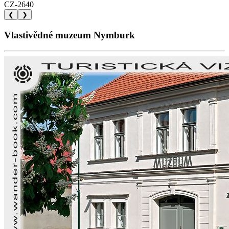
CZ-2640
❮
❯
Vlastivědné muzeum Nymburk