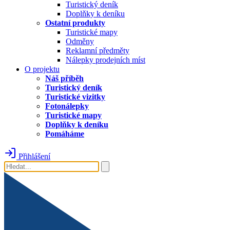
Turistický deník
Doplňky k deníku
Ostatní produkty
Turistické mapy
Odměny
Reklamní předměty
Nálepky prodejních míst
O projektu
Náš příběh
Turistický deník
Turistické vizitky
Fotonálepky
Turistické mapy
Doplňky k deníku
Pomáháme
Přihlášení