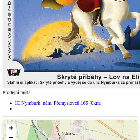
Prodejní místa
IC Nymburk, nám. Přemyslovců 165 (0km)
+
−