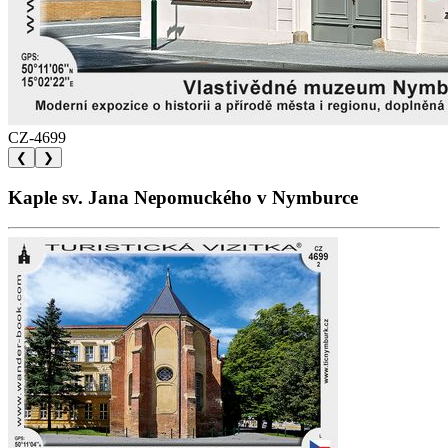
CZ-4699
❮
❯
Kaple sv. Jana Nepomuckého v Nymburce