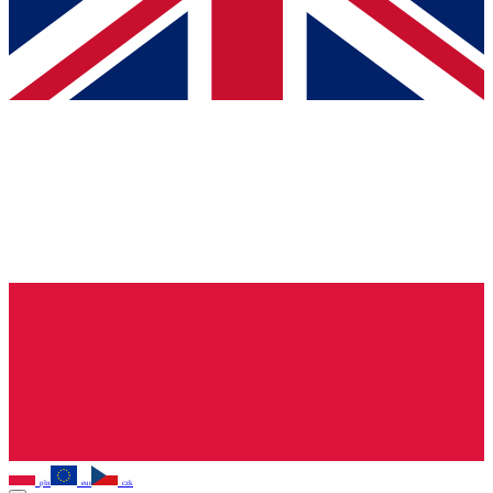
pln
eur
czk