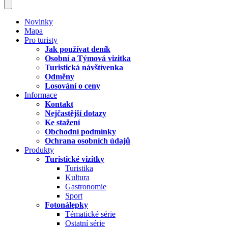
Novinky
Mapa
Pro turisty
Jak používat deník
Osobní a Týmová vizitka
Turistická návštívenka
Odměny
Losování o ceny
Informace
Kontakt
Nejčastější dotazy
Ke stažení
Obchodní podmínky
Ochrana osobních údajů
Produkty
Turistické vizitky
Turistika
Kultura
Gastronomie
Sport
Fotonálepky
Tématické série
Ostatní série