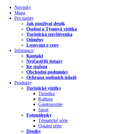
Novinky
Mapa
Pro turisty
Jak používat deník
Osobní a Týmová vizitka
Turistická návštívenka
Odměny
Losování o ceny
Informace
Kontakt
Nejčastější dotazy
Ke stažení
Obchodní podmínky
Ochrana osobních údajů
Produkty
Turistické vizitky
Turistika
Kultura
Gastronomie
Sport
Fotonálepky
Tématické série
Ostatní série
Deníky