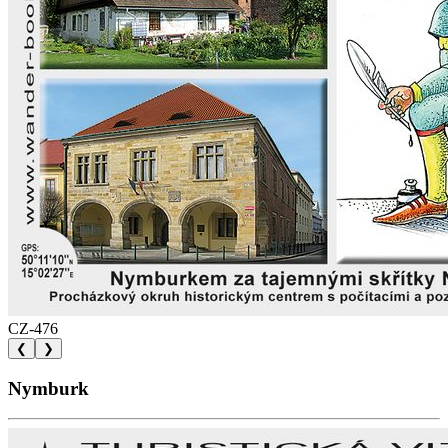
CZ-476
❮
❯
Nymburk