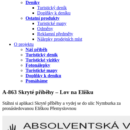
Deníky
Turistický deník
Doplňky k deníku
Ostatní produkty
Turistické mapy
Odměny
Reklamní předměty
Nálepky prodejních míst
O projektu
Náš příběh
Turistický deník
Turistické vizitky
Fotonálepky
Turistické mapy
Doplňky k deníku
Pomáháme
A-863 Skryté příběhy – Lov na Elišku
Stáhni si aplikaci Skryté příběhy a vydej se do ulic Nymburka za
pronásledovanou Eliškou Přemyslovnou