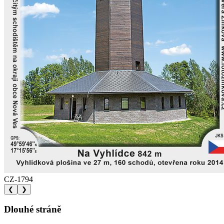
CZ-1794
❮
❯
Dlouhé stráně