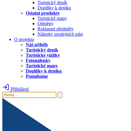
Turistický deník
Doplňky k deníku
Ostatní produkty
Turistické mapy
Odměny
Reklamní předměty
Nálepky prodejních míst
O projektu
Náš příběh
Turistický deník
Turistické vizitky
Fotonálepky
Turistické mapy
Doplňky k deníku
Pomáháme
Přihlášení