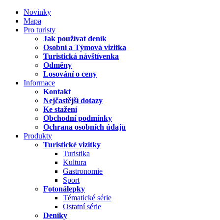
Novinky
Mapa
Pro turisty
Jak používat deník
Osobní a Týmová vizitka
Turistická návštívenka
Odměny
Losování o ceny
Informace
Kontakt
Nejčastější dotazy
Ke stažení
Obchodní podmínky
Ochrana osobních údajů
Produkty
Turistické vizitky
Turistika
Kultura
Gastronomie
Sport
Fotonálepky
Tématické série
Ostatní série
Deníky