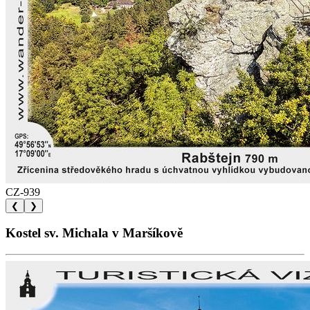
CZ-939
❮
❯
Kostel sv. Michala v Maršíkově