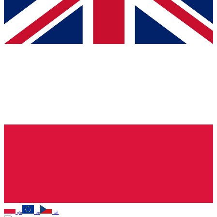
pln
eur
czk