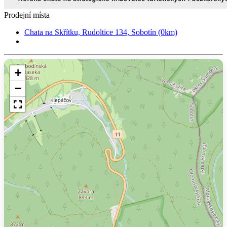
Prodejní místa
Chata na Skřítku, Rudoltice 134, Sobotín (0km)
+
−