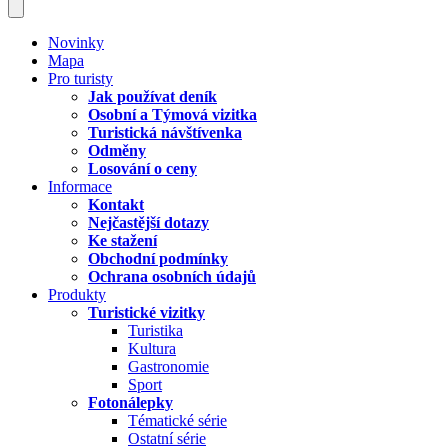
Novinky
Mapa
Pro turisty
Jak používat deník
Osobní a Týmová vizitka
Turistická návštívenka
Odměny
Losování o ceny
Informace
Kontakt
Nejčastější dotazy
Ke stažení
Obchodní podmínky
Ochrana osobních údajů
Produkty
Turistické vizitky
Turistika
Kultura
Gastronomie
Sport
Fotonálepky
Tématické série
Ostatní série