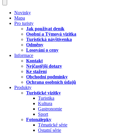
Novinky
Mapa
Pro turisty
Jak používat deník
Osobní a Týmová vizitka
Turistická návštívenka
Odměny
Losování o ceny
Informace
Kontakt
Nejčastější dotazy
Ke stažení
Obchodní podmínky
Ochrana osobních údajů
Produkty
Turistické vizitky
Turistika
Kultura
Gastronomie
Sport
Fotonálepky
Tématické série
Ostatní série