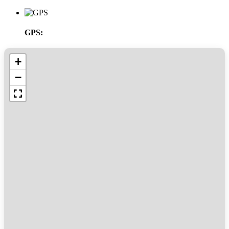
GPS:
+
−