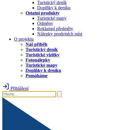
Turistický deník
Doplňky k deníku
Ostatní produkty
Turistické mapy
Odměny
Reklamní předměty
Nálepky prodejních míst
O projektu
Náš příběh
Turistický deník
Turistické vizitky
Fotonálepky
Turistické mapy
Doplňky k deníku
Pomáháme
Přihlášení