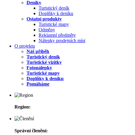
Deníky
Turistický deník
Doplňky k deníku
Ostatní produkty
Turistické mapy
Odměny
Reklamní předměty
Nálepky prodejních míst
O projektu
Náš příběh
Turistický deník
Turistické vizitky
Fotonálepky
Turistické mapy
Doplňky k deníku
Pomáháme
Region:
Správní členění: