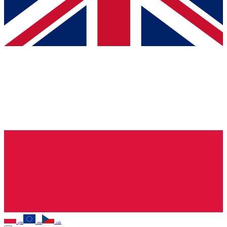
pln
eur
czk