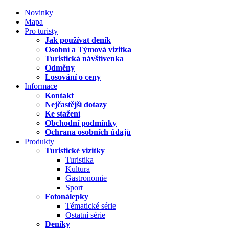
Novinky
Mapa
Pro turisty
Jak používat deník
Osobní a Týmová vizitka
Turistická návštívenka
Odměny
Losování o ceny
Informace
Kontakt
Nejčastější dotazy
Ke stažení
Obchodní podmínky
Ochrana osobních údajů
Produkty
Turistické vizitky
Turistika
Kultura
Gastronomie
Sport
Fotonálepky
Tématické série
Ostatní série
Deníky