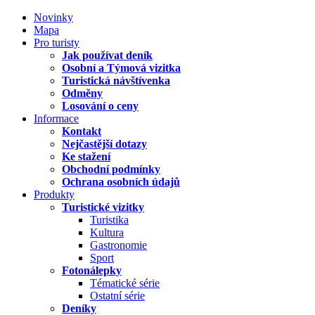
Novinky
Mapa
Pro turisty
Jak používat deník
Osobní a Týmová vizitka
Turistická návštívenka
Odměny
Losování o ceny
Informace
Kontakt
Nejčastější dotazy
Ke stažení
Obchodní podmínky
Ochrana osobních údajů
Produkty
Turistické vizitky
Turistika
Kultura
Gastronomie
Sport
Fotonálepky
Tématické série
Ostatní série
Deníky