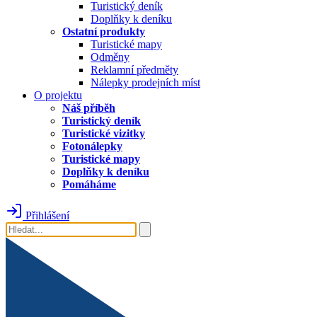
Turistický deník
Doplňky k deníku
Ostatní produkty
Turistické mapy
Odměny
Reklamní předměty
Nálepky prodejních míst
O projektu
Náš příběh
Turistický deník
Turistické vizitky
Fotonálepky
Turistické mapy
Doplňky k deníku
Pomáháme
Přihlášení