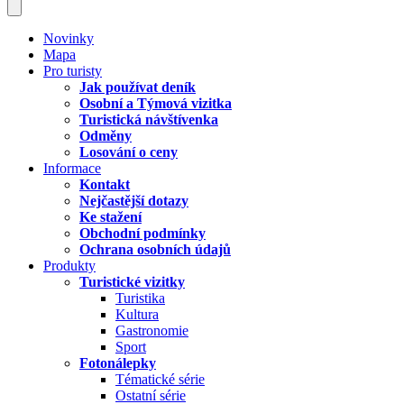
Novinky
Mapa
Pro turisty
Jak používat deník
Osobní a Týmová vizitka
Turistická návštívenka
Odměny
Losování o ceny
Informace
Kontakt
Nejčastější dotazy
Ke stažení
Obchodní podmínky
Ochrana osobních údajů
Produkty
Turistické vizitky
Turistika
Kultura
Gastronomie
Sport
Fotonálepky
Tématické série
Ostatní série