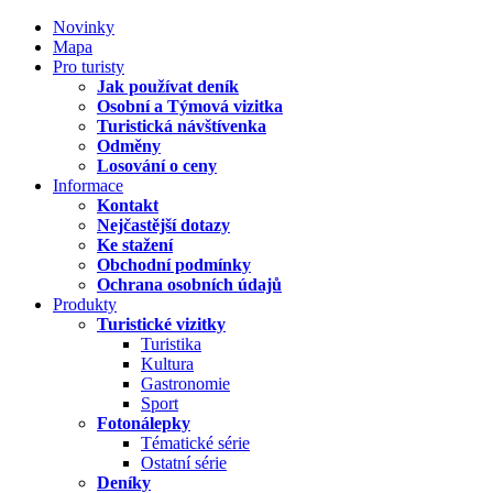
Novinky
Mapa
Pro turisty
Jak používat deník
Osobní a Týmová vizitka
Turistická návštívenka
Odměny
Losování o ceny
Informace
Kontakt
Nejčastější dotazy
Ke stažení
Obchodní podmínky
Ochrana osobních údajů
Produkty
Turistické vizitky
Turistika
Kultura
Gastronomie
Sport
Fotonálepky
Tématické série
Ostatní série
Deníky