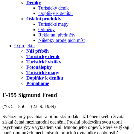
Deníky
Turistický deník
Doplňky k deníku
Ostatní produkty
Turistické mapy
Odměny
Reklamní předměty
Nálepky prodejních míst
O projektu
Náš příběh
Turistický deník
Turistické vizitky
Fotonálepky
Turistické mapy
Doplňky k deníku
Pomáháme
F-155 Sigmund Freud
(*6. 5. 1856 – †23. 9. 1939)
Světoznámý psychiatr a příborský rodák. Již během svého života
získal četná mezinárodní ocenění. Proslul především svou teorií
psychoanalýzy a výkladem snů. Mnoho jeho objevů, které se týkají
např. obranných mechanismů, principů dynamiky osobnosti či