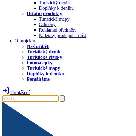
Turistický deník
Doplňky k deníku
Ostatní produkty
Turistické mapy
Odměny
Reklamní předměty
Nálepky prodejních míst
O projektu
Náš příběh
Turistický deník
Turistické vizitky
Fotonálepky
Turistické mapy
Doplňky k deníku
Pomáháme
Přihlášení