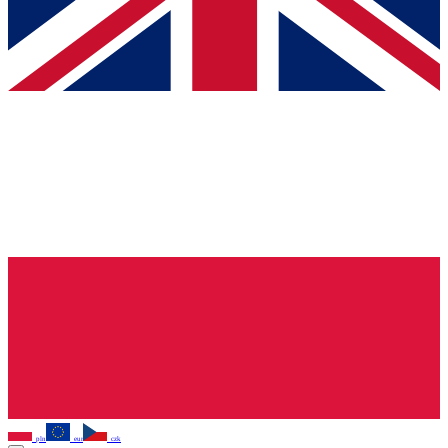
pln
eur
czk