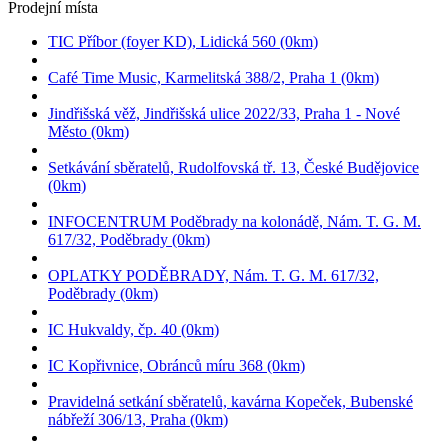
Prodejní místa
TIC Příbor (foyer KD), Lidická 560 (0km)
Café Time Music, Karmelitská 388/2, Praha 1 (0km)
Jindřišská věž, Jindřišská ulice 2022/33, Praha 1 - Nové
Město (0km)
Setkávání sběratelů, Rudolfovská tř. 13, České Budějovice
(0km)
INFOCENTRUM Poděbrady na kolonádě, Nám. T. G. M.
617/32, Poděbrady (0km)
OPLATKY PODĚBRADY, Nám. T. G. M. 617/32,
Poděbrady (0km)
IC Hukvaldy, čp. 40 (0km)
IC Kopřivnice, Obránců míru 368 (0km)
Pravidelná setkání sběratelů, kavárna Kopeček, Bubenské
nábřeží 306/13, Praha (0km)