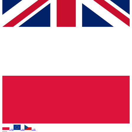
pln
eur
czk