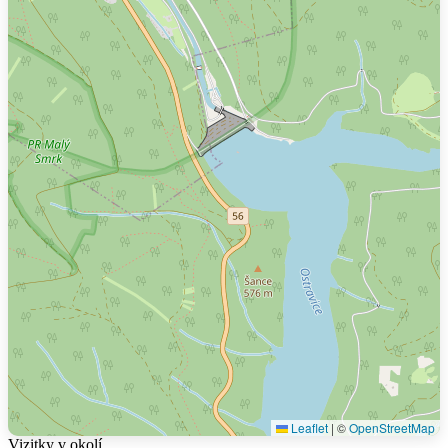
Leaflet
|
©
OpenStreetMap
Vizitky v okolí