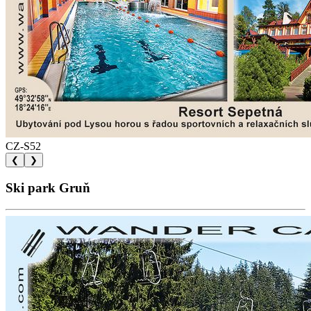
CZ-S52
❮
❯
Ski park Gruň