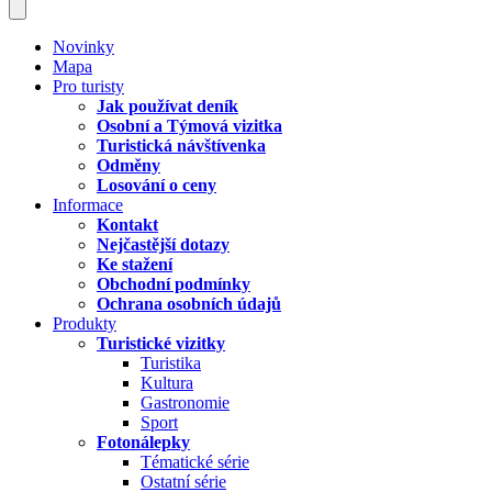
Novinky
Mapa
Pro turisty
Jak používat deník
Osobní a Týmová vizitka
Turistická návštívenka
Odměny
Losování o ceny
Informace
Kontakt
Nejčastější dotazy
Ke stažení
Obchodní podmínky
Ochrana osobních údajů
Produkty
Turistické vizitky
Turistika
Kultura
Gastronomie
Sport
Fotonálepky
Tématické série
Ostatní série