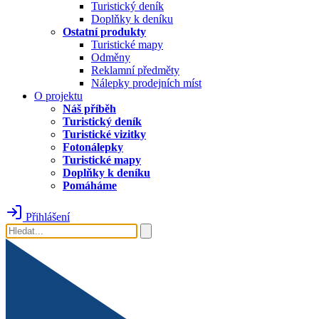
Turistický deník
Doplňky k deníku
Ostatní produkty
Turistické mapy
Odměny
Reklamní předměty
Nálepky prodejních míst
O projektu
Náš příběh
Turistický deník
Turistické vizitky
Fotonálepky
Turistické mapy
Doplňky k deníku
Pomáháme
Přihlášení