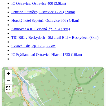
IC Ostravice, Ostravice 400 (3.6km)
Penzion Sluníčko, Ostravice 1279 (3.9km)
Horský hotel Sepetná, Ostravice 956 (4.4km)
Knihovna a IC Čeladná, čp. 714 (7km)
TIC Bílá v Beskydech - Ski areál Bílá v Beskydech (8km)
Skiareál Bílá, čp. 173 (8.2km)
IC Frýdlant nad Ostravicí, Hlavní 1755 (10km)
+
−