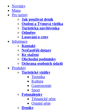
Novinky
Mapa
Pro turisty
Jak používat deník
Osobní a Týmová vizitka
Turistická návštívenka
Odměny
Losování o ceny
Informace
Kontakt
Nejčastější dotazy
Ke stažení
Obchodní podmínky
Ochrana osobních údajů
Produkty
Turistické vizitky
Turistika
Kultura
Gastronomie
Sport
Fotonálepky
Tématické série
Ostatní série
Deníky