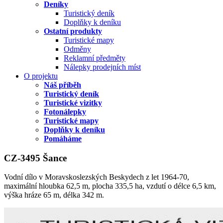
Deníky
Turistický deník
Doplňky k deníku
Ostatní produkty
Turistické mapy
Odměny
Reklamní předměty
Nálepky prodejních míst
O projektu
Náš příběh
Turistický deník
Turistické vizitky
Fotonálepky
Turistické mapy
Doplňky k deníku
Pomáháme
CZ-3495 Šance
Vodní dílo v Moravskoslezských Beskydech z let 1964-70,
maximální hloubka 62,5 m, plocha 335,5 ha, vzdutí o délce 6,5 km,
výška hráze 65 m, délka 342 m.