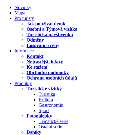
Novinky
Mapa
Pro turisty
Jak používat deník
Osobní a Týmová vizitka
Turistická návštívenka
Odměny
Losování o ceny
Informace
Kontakt
Nejčastější dotazy
Ke stažení
Obchodní podmínky
Ochrana osobních údajů
Produkty
Turistické vizitky
Turistika
Kultura
Gastronomie
Sport
Fotonálepky
Tématické série
Ostatní série
Deníky