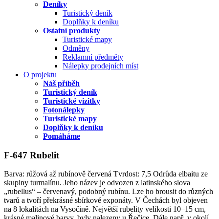
Deníky
Turistický deník
Doplňky k deníku
Ostatní produkty
Turistické mapy
Odměny
Reklamní předměty
Nálepky prodejních míst
O projektu
Náš příběh
Turistický deník
Turistické vizitky
Fotonálepky
Turistické mapy
Doplňky k deníku
Pomáháme
F-647 Rubelit
Barva: růžová až rubínově červená Tvrdost: 7,5 Odrůda elbaitu ze
skupiny turmalínu. Jeho název je odvozen z latinského slova
„rubellus“ – červenavý, podobný rubínu. Lze ho brousit do různých
tvarů a tvoří překrásné sbírkové exponáty. V Čechách byl objeven
na 8 lokalitách na Vysočině. Největší rubelity velikosti 10–15 cm,
krásné malinové barvy, byly nalezeny u Řečice. Dále např. v okolí