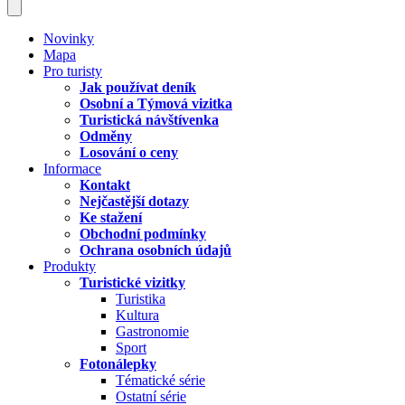
Novinky
Mapa
Pro turisty
Jak používat deník
Osobní a Týmová vizitka
Turistická návštívenka
Odměny
Losování o ceny
Informace
Kontakt
Nejčastější dotazy
Ke stažení
Obchodní podmínky
Ochrana osobních údajů
Produkty
Turistické vizitky
Turistika
Kultura
Gastronomie
Sport
Fotonálepky
Tématické série
Ostatní série