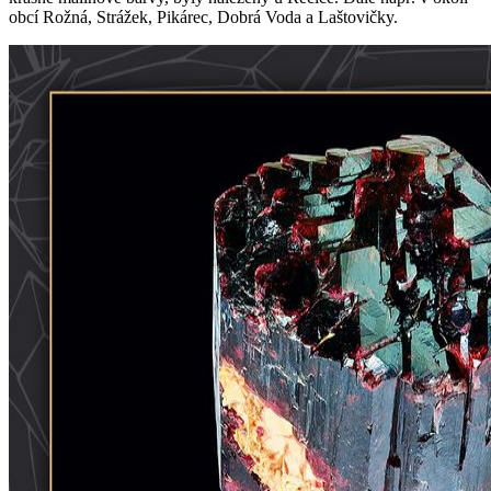
obcí Rožná, Strážek, Pikárec, Dobrá Voda a Laštovičky.