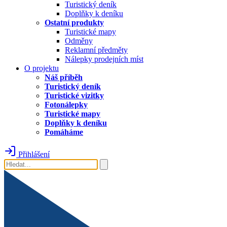
Turistický deník
Doplňky k deníku
Ostatní produkty
Turistické mapy
Odměny
Reklamní předměty
Nálepky prodejních míst
O projektu
Náš příběh
Turistický deník
Turistické vizitky
Fotonálepky
Turistické mapy
Doplňky k deníku
Pomáháme
Přihlášení