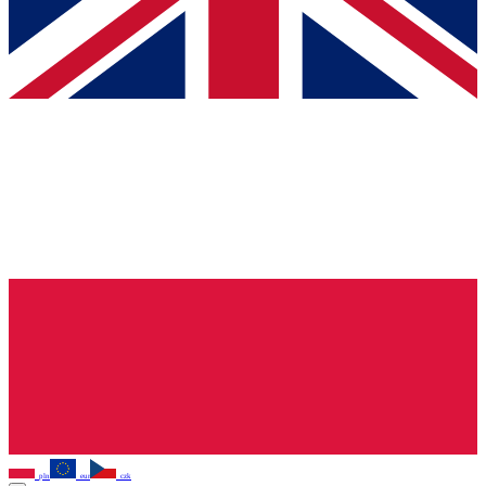
pln
eur
czk