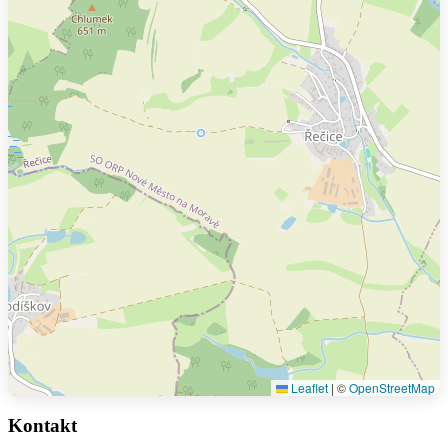
Leaflet
|
©
OpenStreetMap
Kontakt