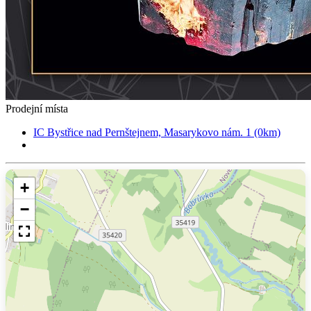
Prodejní místa
IC Bystřice nad Pernštejnem, Masarykovo nám. 1 (0km)
+
−