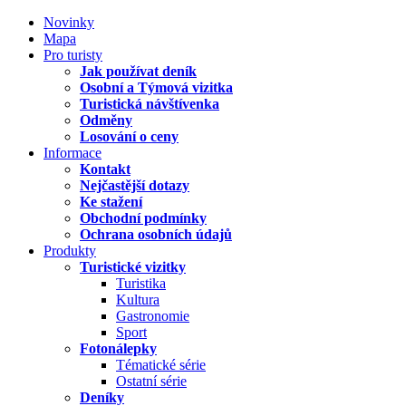
Novinky
Mapa
Pro turisty
Jak používat deník
Osobní a Týmová vizitka
Turistická návštívenka
Odměny
Losování o ceny
Informace
Kontakt
Nejčastější dotazy
Ke stažení
Obchodní podmínky
Ochrana osobních údajů
Produkty
Turistické vizitky
Turistika
Kultura
Gastronomie
Sport
Fotonálepky
Tématické série
Ostatní série
Deníky