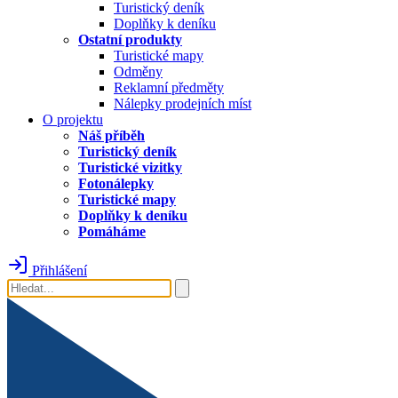
Turistický deník
Doplňky k deníku
Ostatní produkty
Turistické mapy
Odměny
Reklamní předměty
Nálepky prodejních míst
O projektu
Náš příběh
Turistický deník
Turistické vizitky
Fotonálepky
Turistické mapy
Doplňky k deníku
Pomáháme
Přihlášení