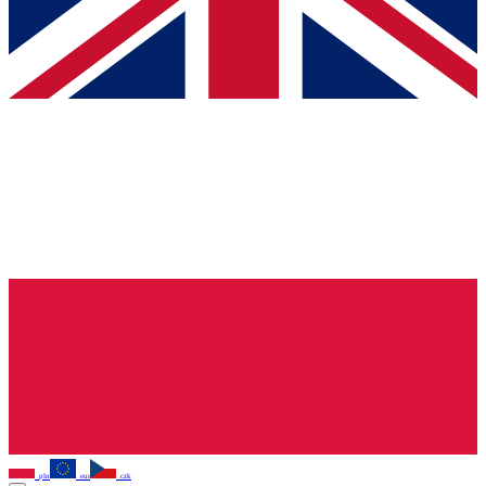
pln
eur
czk