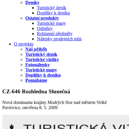
Deníky
Turistický deník
Doplňky k deníku
Ostatní produkty
Turistické mapy
Odměny
Reklamní předměty
Nálepky prodejních míst
O projektu
Náš příběh
Turistický deník
Turistické vizitky
Fotonálepky
Turistické mapy
Doplňky k deníku
Pomáháme
CZ-646 Rozhledna Slunečná
Nová dominanta krajiny Modrých Hor nad městem Velké
Pavlovice, otevřena 8. 5. 2009