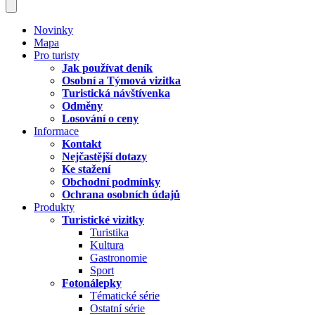
Novinky
Mapa
Pro turisty
Jak používat deník
Osobní a Týmová vizitka
Turistická návštívenka
Odměny
Losování o ceny
Informace
Kontakt
Nejčastější dotazy
Ke stažení
Obchodní podmínky
Ochrana osobních údajů
Produkty
Turistické vizitky
Turistika
Kultura
Gastronomie
Sport
Fotonálepky
Tématické série
Ostatní série