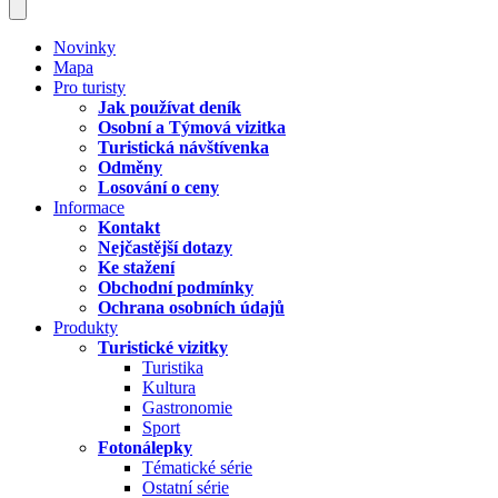
Novinky
Mapa
Pro turisty
Jak používat deník
Osobní a Týmová vizitka
Turistická návštívenka
Odměny
Losování o ceny
Informace
Kontakt
Nejčastější dotazy
Ke stažení
Obchodní podmínky
Ochrana osobních údajů
Produkty
Turistické vizitky
Turistika
Kultura
Gastronomie
Sport
Fotonálepky
Tématické série
Ostatní série