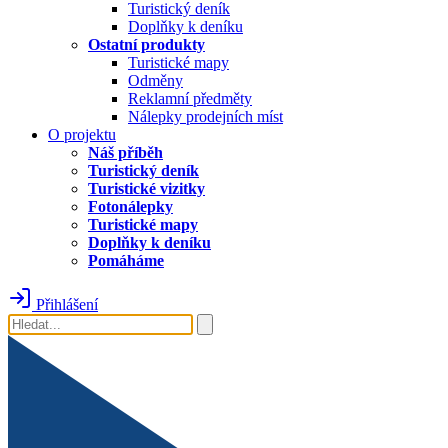
Turistický deník
Doplňky k deníku
Ostatní produkty
Turistické mapy
Odměny
Reklamní předměty
Nálepky prodejních míst
O projektu
Náš příběh
Turistický deník
Turistické vizitky
Fotonálepky
Turistické mapy
Doplňky k deníku
Pomáháme
Přihlášení