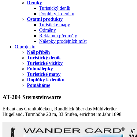
Deníky
Turistický deník
Doplňky k deníku
Ostatní produkty
Turistické mapy
Odměny
Reklamní předměty
Nálepky prodejních míst
O projektu
Náš příběh
Turistický deník
Turistické vizitky
Fotonálepky
Turistické mapy
Doplňky k deníku
Pomáháme
AT-204 Sternsteinwarte
Erbaut aus Granitblöcken, Rundblick über das Mühlviertler
Hügelland. Turmhöhe 20 m, 83 Stufen, errichtet im Jahr 1898.