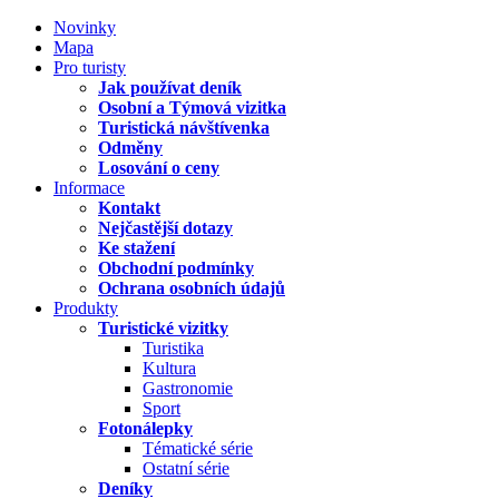
Novinky
Mapa
Pro turisty
Jak používat deník
Osobní a Týmová vizitka
Turistická návštívenka
Odměny
Losování o ceny
Informace
Kontakt
Nejčastější dotazy
Ke stažení
Obchodní podmínky
Ochrana osobních údajů
Produkty
Turistické vizitky
Turistika
Kultura
Gastronomie
Sport
Fotonálepky
Tématické série
Ostatní série
Deníky