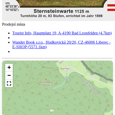
Prodejní místa
Tourist Info, Hauptplatz 19, A-4190 Bad Leonfelden (4.7km)
Wander Book s.r.o., Hodkovická 20/20, CZ-46006 Liberec -
E-SHOP (5571.1km)
+
−