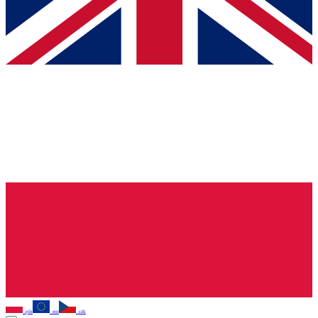
pln
eur
czk