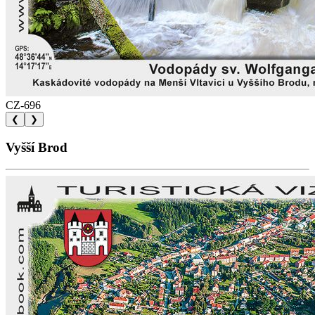
CZ-696
❮
❯
Vyšší Brod