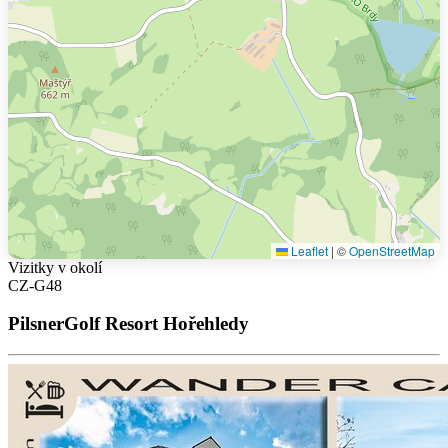
Leaflet
|
©
OpenStreetMap
Vizitky v okolí
CZ-G48
PilsnerGolf Resort Hořehledy