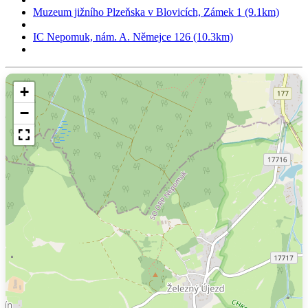
Muzeum jižního Plzeňska v Blovicích, Zámek 1 (9.1km)
IC Nepomuk, nám. A. Němejce 126 (10.3km)
+
−