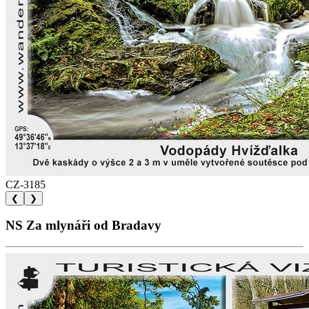
CZ-3185
❮
❯
NS Za mlynáři od Bradavy