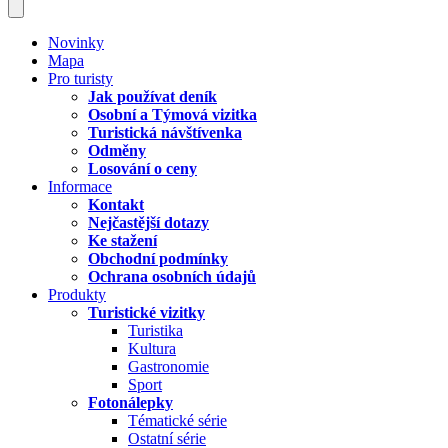
Novinky
Mapa
Pro turisty
Jak používat deník
Osobní a Týmová vizitka
Turistická návštívenka
Odměny
Losování o ceny
Informace
Kontakt
Nejčastější dotazy
Ke stažení
Obchodní podmínky
Ochrana osobních údajů
Produkty
Turistické vizitky
Turistika
Kultura
Gastronomie
Sport
Fotonálepky
Tématické série
Ostatní série