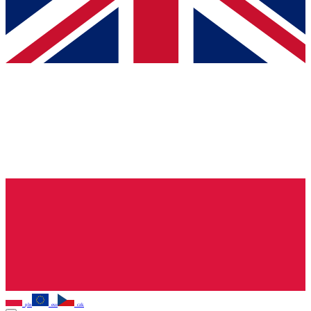
pln
eur
czk