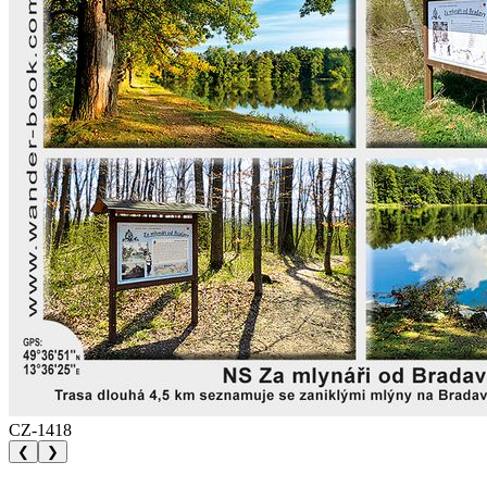
CZ-1418
❮
❯