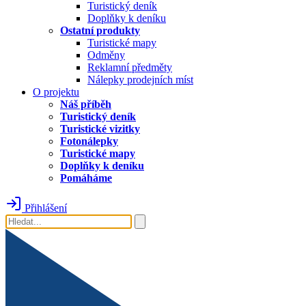
Turistický deník
Doplňky k deníku
Ostatní produkty
Turistické mapy
Odměny
Reklamní předměty
Nálepky prodejních míst
O projektu
Náš příběh
Turistický deník
Turistické vizitky
Fotonálepky
Turistické mapy
Doplňky k deníku
Pomáháme
Přihlášení