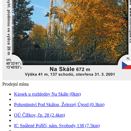
Prodejní místa
Kiosek u rozhledny Na Skále (0km)
Pohostinství Pod Skálou, Železný Újezd (0.3km)
OÚ Čížkov, čp. 28 (2.4km)
IC Spálené Poříčí, nám. Svobody 138 (7.5km)