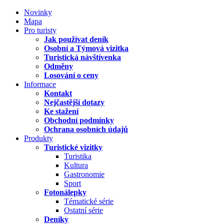
Novinky
Mapa
Pro turisty
Jak používat deník
Osobní a Týmová vizitka
Turistická návštívenka
Odměny
Losování o ceny
Informace
Kontakt
Nejčastější dotazy
Ke stažení
Obchodní podmínky
Ochrana osobních údajů
Produkty
Turistické vizitky
Turistika
Kultura
Gastronomie
Sport
Fotonálepky
Tématické série
Ostatní série
Deníky