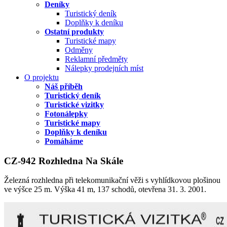
Deníky
Turistický deník
Doplňky k deníku
Ostatní produkty
Turistické mapy
Odměny
Reklamní předměty
Nálepky prodejních míst
O projektu
Náš příběh
Turistický deník
Turistické vizitky
Fotonálepky
Turistické mapy
Doplňky k deníku
Pomáháme
CZ-942 Rozhledna Na Skále
Železná rozhledna při telekomunikační věži s vyhlídkovou plošinou
ve výšce 25 m. Výška 41 m, 137 schodů, otevřena 31. 3. 2001.