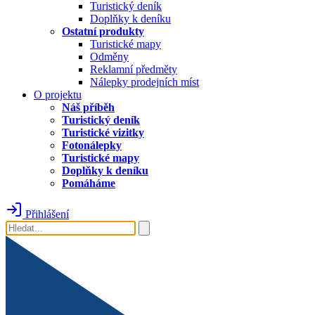
Turistický deník
Doplňky k deníku
Ostatní produkty
Turistické mapy
Odměny
Reklamní předměty
Nálepky prodejních míst
O projektu
Náš příběh
Turistický deník
Turistické vizitky
Fotonálepky
Turistické mapy
Doplňky k deníku
Pomáháme
Přihlášení