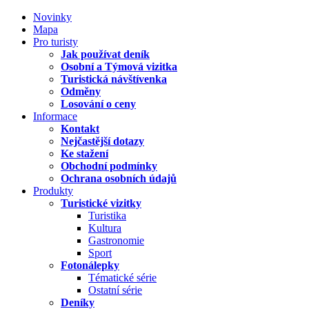
Novinky
Mapa
Pro turisty
Jak používat deník
Osobní a Týmová vizitka
Turistická návštívenka
Odměny
Losování o ceny
Informace
Kontakt
Nejčastější dotazy
Ke stažení
Obchodní podmínky
Ochrana osobních údajů
Produkty
Turistické vizitky
Turistika
Kultura
Gastronomie
Sport
Fotonálepky
Tématické série
Ostatní série
Deníky