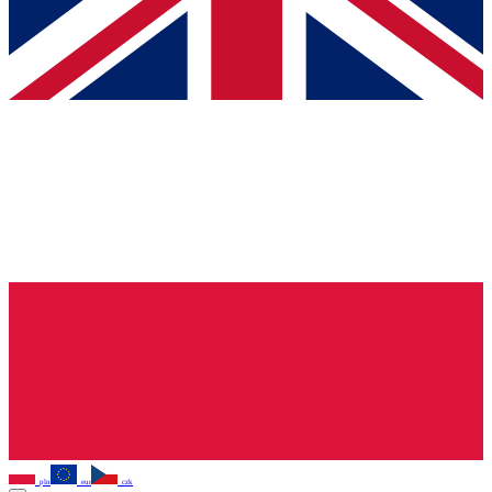
pln
eur
czk