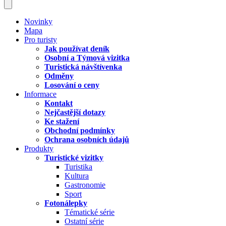
Novinky
Mapa
Pro turisty
Jak používat deník
Osobní a Týmová vizitka
Turistická návštívenka
Odměny
Losování o ceny
Informace
Kontakt
Nejčastější dotazy
Ke stažení
Obchodní podmínky
Ochrana osobních údajů
Produkty
Turistické vizitky
Turistika
Kultura
Gastronomie
Sport
Fotonálepky
Tématické série
Ostatní série