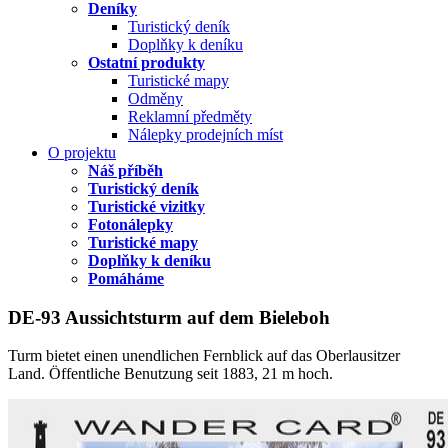
Deníky
Turistický deník
Doplňky k deníku
Ostatní produkty
Turistické mapy
Odměny
Reklamní předměty
Nálepky prodejních míst
O projektu
Náš příběh
Turistický deník
Turistické vizitky
Fotonálepky
Turistické mapy
Doplňky k deníku
Pomáháme
DE-93 Aussichtsturm auf dem Bieleboh
Turm bietet einen unendlichen Fernblick auf das Oberlausitzer
Land. Öffentliche Benutzung seit 1883, 21 m hoch.