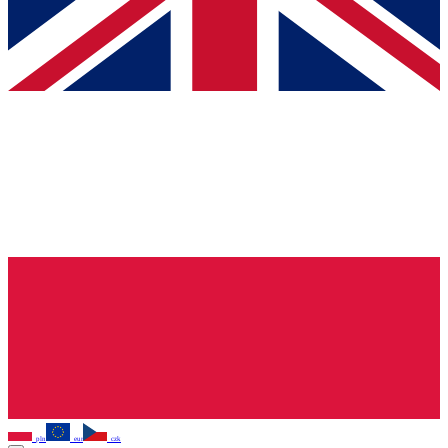
pln
eur
czk