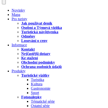
Novinky
Mapa
Pro turisty
Jak používat deník
Osobní a Týmová vizitka
Turistická návštívenka
Odměny
Losování o ceny
Informace
Kontakt
Nejčastější dotazy
Ke stažení
Obchodní podmínky
Ochrana osobních údajů
Produkty
Turistické vizitky
Turistika
Kultura
Gastronomie
Sport
Fotonálepky
Tématické série
Ostatní série