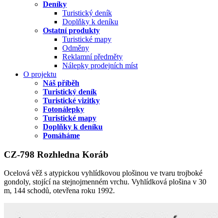
Deníky
Turistický deník
Doplňky k deníku
Ostatní produkty
Turistické mapy
Odměny
Reklamní předměty
Nálepky prodejních míst
O projektu
Náš příběh
Turistický deník
Turistické vizitky
Fotonálepky
Turistické mapy
Doplňky k deníku
Pomáháme
CZ-798 Rozhledna Koráb
Ocelová věž s atypickou vyhlídkovou plošinou ve tvaru trojboké
gondoly, stojící na stejnojmenném vrchu. Vyhlídková plošina v 30
m, 144 schodů, otevřena roku 1992.