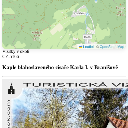
Leaflet
|
©
OpenStreetMap
Vizitky v okolí
CZ-5166
Kaple blahoslaveného císaře Karla I. v Branišově