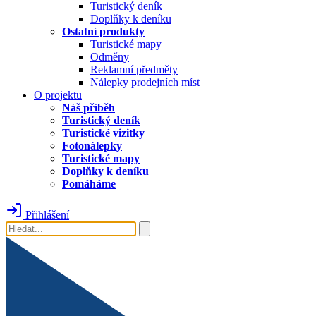
Turistický deník
Doplňky k deníku
Ostatní produkty
Turistické mapy
Odměny
Reklamní předměty
Nálepky prodejních míst
O projektu
Náš příběh
Turistický deník
Turistické vizitky
Fotonálepky
Turistické mapy
Doplňky k deníku
Pomáháme
Přihlášení