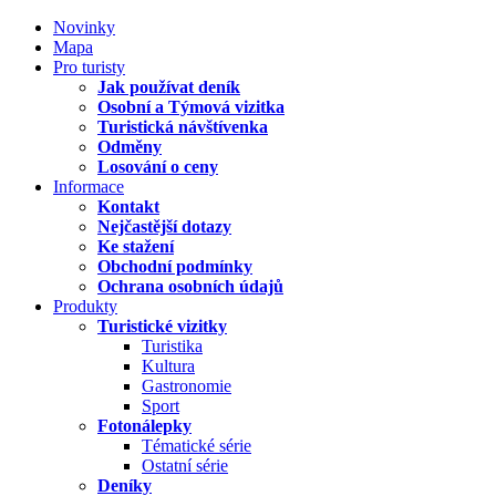
Novinky
Mapa
Pro turisty
Jak používat deník
Osobní a Týmová vizitka
Turistická návštívenka
Odměny
Losování o ceny
Informace
Kontakt
Nejčastější dotazy
Ke stažení
Obchodní podmínky
Ochrana osobních údajů
Produkty
Turistické vizitky
Turistika
Kultura
Gastronomie
Sport
Fotonálepky
Tématické série
Ostatní série
Deníky