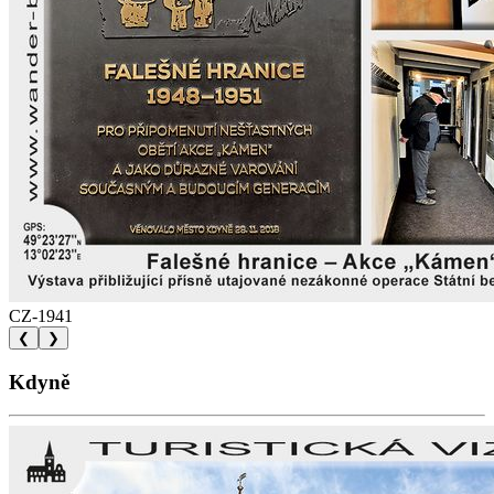
CZ-1941
❮
❯
Kdyně