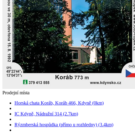
Prodejní místa
Horská chata Koráb, Koráb 466, Kdyně (0km)
IC Kdyně, Nádražní 314 (2.7km)
Rýzmberská hospůdka (přímo u rozhledny) (3.4km)