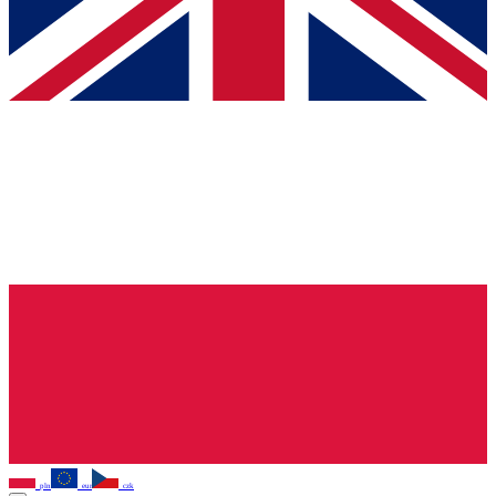
pln
eur
czk