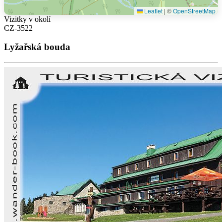
Leaflet
|
©
OpenStreetMap
Vizitky v okolí
CZ-3522
Lyžařská bouda