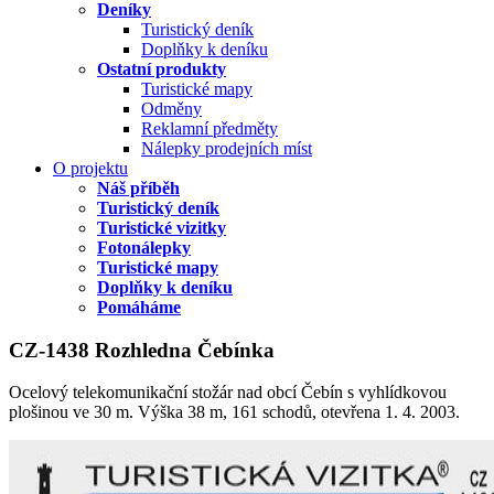
Deníky
Turistický deník
Doplňky k deníku
Ostatní produkty
Turistické mapy
Odměny
Reklamní předměty
Nálepky prodejních míst
O projektu
Náš příběh
Turistický deník
Turistické vizitky
Fotonálepky
Turistické mapy
Doplňky k deníku
Pomáháme
CZ-1438 Rozhledna Čebínka
Ocelový telekomunikační stožár nad obcí Čebín s vyhlídkovou
plošinou ve 30 m. Výška 38 m, 161 schodů, otevřena 1. 4. 2003.