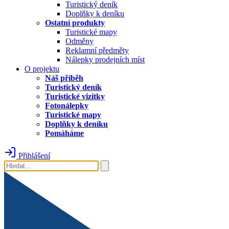
Turistický deník
Doplňky k deníku
Ostatní produkty
Turistické mapy
Odměny
Reklamní předměty
Nálepky prodejních míst
O projektu
Náš příběh
Turistický deník
Turistické vizitky
Fotonálepky
Turistické mapy
Doplňky k deníku
Pomáháme
Přihlášení