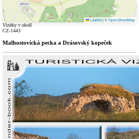
Leaflet
|
©
OpenStreetMap
Vizitky v okolí
CZ-1443
Malhostovická pecka a Drásovský kopeček