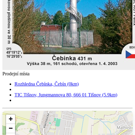
Prodejní místa
Rozhledna Čebínka, Čebín (0km)
TIC Tišnov, Jungmannova 80, 666 01 Tišnov (5.9km)
+
−