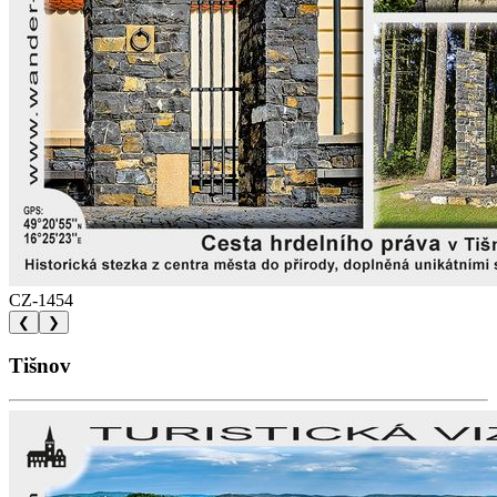
CZ-1454
❮
❯
Tišnov