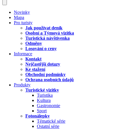
Novinky
Mapa
Pro turisty
Jak používat deník
Osobní a Týmová vizitka
Turistická návštívenka
Odměny
Losování o ceny
Informace
Kontakt
Nejčastější dotazy
Ke stažení
Obchodní podmínky
Ochrana osobních údajů
Produkty
Turistické vizitky
Turistika
Kultura
Gastronomie
Sport
Fotonálepky
Tématické série
Ostatní série