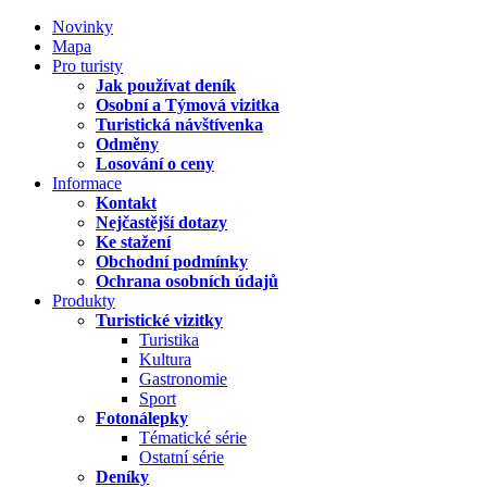
Novinky
Mapa
Pro turisty
Jak používat deník
Osobní a Týmová vizitka
Turistická návštívenka
Odměny
Losování o ceny
Informace
Kontakt
Nejčastější dotazy
Ke stažení
Obchodní podmínky
Ochrana osobních údajů
Produkty
Turistické vizitky
Turistika
Kultura
Gastronomie
Sport
Fotonálepky
Tématické série
Ostatní série
Deníky