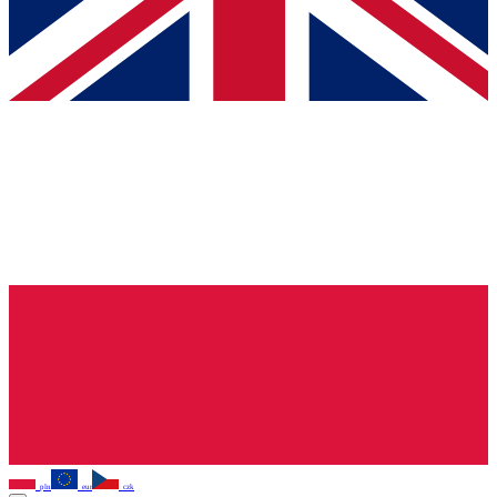
pln
eur
czk