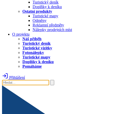
Turistický deník
Doplňky k deníku
Ostatní produkty
Turistické mapy
Odměny
Reklamní předměty
Nálepky prodejních míst
O projektu
Náš příběh
Turistický deník
Turistické vizitky
Fotonálepky
Turistické mapy
Doplňky k deníku
Pomáháme
Přihlášení