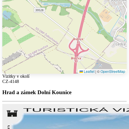
Leaflet
|
©
OpenStreetMap
Vizitky v okolí
CZ-4148
Hrad a zámek Dolní Kounice