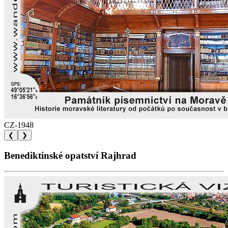
CZ-1948
❮
❯
Benediktinské opatství Rajhrad