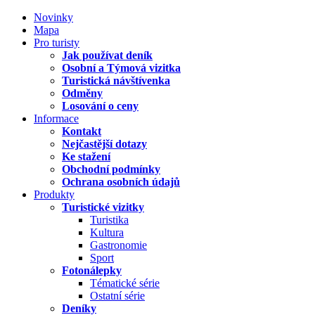
Novinky
Mapa
Pro turisty
Jak používat deník
Osobní a Týmová vizitka
Turistická návštívenka
Odměny
Losování o ceny
Informace
Kontakt
Nejčastější dotazy
Ke stažení
Obchodní podmínky
Ochrana osobních údajů
Produkty
Turistické vizitky
Turistika
Kultura
Gastronomie
Sport
Fotonálepky
Tématické série
Ostatní série
Deníky