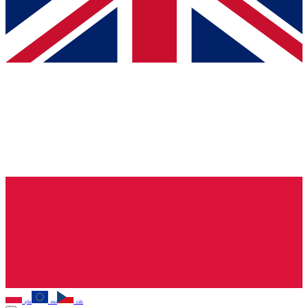
pln
eur
czk