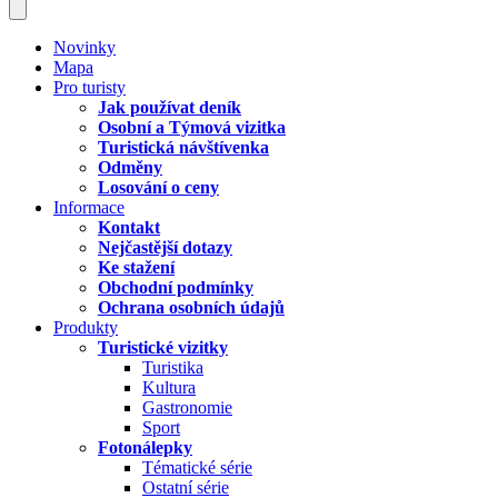
Novinky
Mapa
Pro turisty
Jak používat deník
Osobní a Týmová vizitka
Turistická návštívenka
Odměny
Losování o ceny
Informace
Kontakt
Nejčastější dotazy
Ke stažení
Obchodní podmínky
Ochrana osobních údajů
Produkty
Turistické vizitky
Turistika
Kultura
Gastronomie
Sport
Fotonálepky
Tématické série
Ostatní série