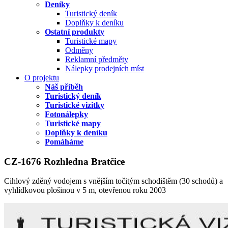
Deníky
Turistický deník
Doplňky k deníku
Ostatní produkty
Turistické mapy
Odměny
Reklamní předměty
Nálepky prodejních míst
O projektu
Náš příběh
Turistický deník
Turistické vizitky
Fotonálepky
Turistické mapy
Doplňky k deníku
Pomáháme
CZ-1676 Rozhledna Bratčice
Cihlový zděný vodojem s vnějším točitým schodištěm (30 schodů) a
vyhlídkovou plošinou v 5 m, otevřenou roku 2003