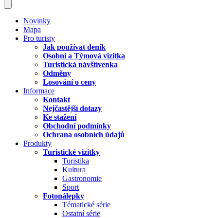
Novinky
Mapa
Pro turisty
Jak používat deník
Osobní a Týmová vizitka
Turistická návštívenka
Odměny
Losování o ceny
Informace
Kontakt
Nejčastější dotazy
Ke stažení
Obchodní podmínky
Ochrana osobních údajů
Produkty
Turistické vizitky
Turistika
Kultura
Gastronomie
Sport
Fotonálepky
Tématické série
Ostatní série