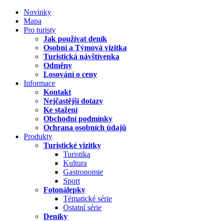
Novinky
Mapa
Pro turisty
Jak používat deník
Osobní a Týmová vizitka
Turistická návštívenka
Odměny
Losování o ceny
Informace
Kontakt
Nejčastější dotazy
Ke stažení
Obchodní podmínky
Ochrana osobních údajů
Produkty
Turistické vizitky
Turistika
Kultura
Gastronomie
Sport
Fotonálepky
Tématické série
Ostatní série
Deníky