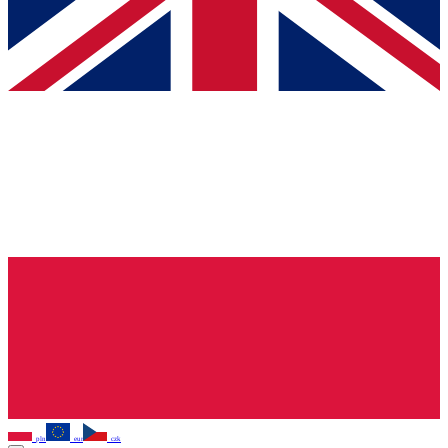
pln
eur
czk