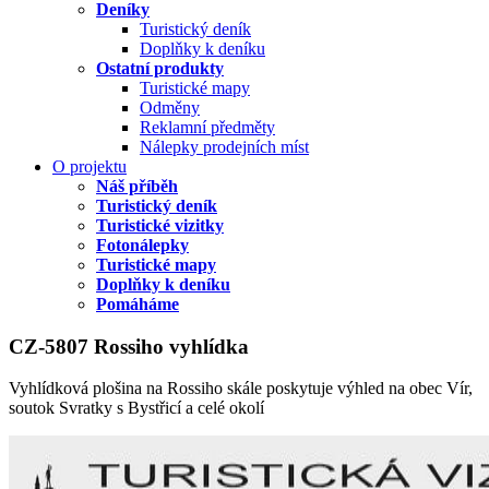
Deníky
Turistický deník
Doplňky k deníku
Ostatní produkty
Turistické mapy
Odměny
Reklamní předměty
Nálepky prodejních míst
O projektu
Náš příběh
Turistický deník
Turistické vizitky
Fotonálepky
Turistické mapy
Doplňky k deníku
Pomáháme
CZ-5807 Rossiho vyhlídka
Vyhlídková plošina na Rossiho skále poskytuje výhled na obec Vír,
soutok Svratky s Bystřicí a celé okolí