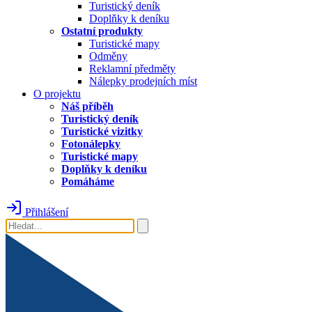
Turistický deník
Doplňky k deníku
Ostatní produkty
Turistické mapy
Odměny
Reklamní předměty
Nálepky prodejních míst
O projektu
Náš příběh
Turistický deník
Turistické vizitky
Fotonálepky
Turistické mapy
Doplňky k deníku
Pomáháme
Přihlášení