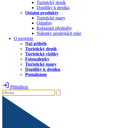
Turistický deník
Doplňky k deníku
Ostatní produkty
Turistické mapy
Odměny
Reklamní předměty
Nálepky prodejních míst
O projektu
Náš příběh
Turistický deník
Turistické vizitky
Fotonálepky
Turistické mapy
Doplňky k deníku
Pomáháme
Přihlášení