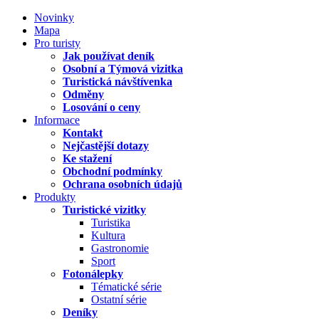
Novinky
Mapa
Pro turisty
Jak používat deník
Osobní a Týmová vizitka
Turistická návštívenka
Odměny
Losování o ceny
Informace
Kontakt
Nejčastější dotazy
Ke stažení
Obchodní podmínky
Ochrana osobních údajů
Produkty
Turistické vizitky
Turistika
Kultura
Gastronomie
Sport
Fotonálepky
Tématické série
Ostatní série
Deníky