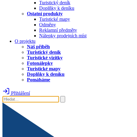
Turistický deník
Doplňky k deníku
Ostatní produkty
Turistické mapy
Odměny
Reklamní předměty
Nálepky prodejních míst
O projektu
Náš příběh
Turistický deník
Turistické vizitky
Fotonálepky
Turistické mapy
Doplňky k deníku
Pomáháme
Přihlášení