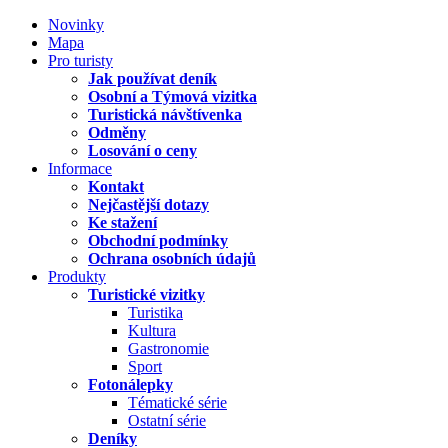
Novinky
Mapa
Pro turisty
Jak používat deník
Osobní a Týmová vizitka
Turistická návštívenka
Odměny
Losování o ceny
Informace
Kontakt
Nejčastější dotazy
Ke stažení
Obchodní podmínky
Ochrana osobních údajů
Produkty
Turistické vizitky
Turistika
Kultura
Gastronomie
Sport
Fotonálepky
Tématické série
Ostatní série
Deníky