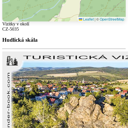
Leaflet
|
©
OpenStreetMap
Vizitky v okolí
CZ-5035
Hudlická skála