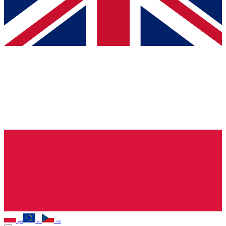
pln
eur
czk