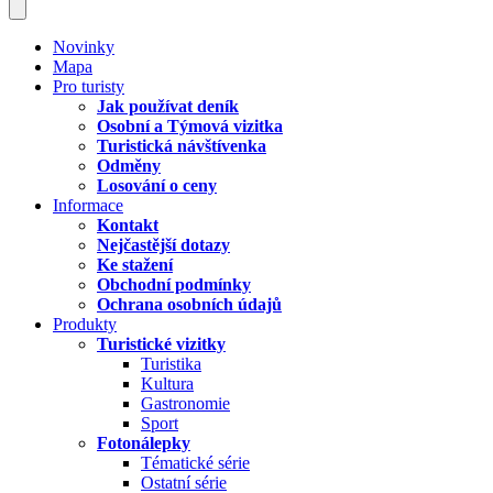
Novinky
Mapa
Pro turisty
Jak používat deník
Osobní a Týmová vizitka
Turistická návštívenka
Odměny
Losování o ceny
Informace
Kontakt
Nejčastější dotazy
Ke stažení
Obchodní podmínky
Ochrana osobních údajů
Produkty
Turistické vizitky
Turistika
Kultura
Gastronomie
Sport
Fotonálepky
Tématické série
Ostatní série