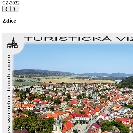
CZ-3032
❮
❯
Zdice