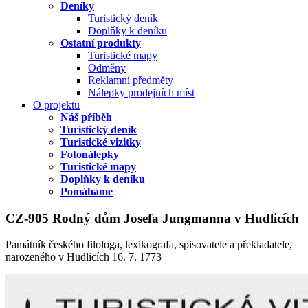
Deníky
Turistický deník
Doplňky k deníku
Ostatní produkty
Turistické mapy
Odměny
Reklamní předměty
Nálepky prodejních míst
O projektu
Náš příběh
Turistický deník
Turistické vizitky
Fotonálepky
Turistické mapy
Doplňky k deníku
Pomáháme
CZ-905 Rodný dům Josefa Jungmanna v Hudlicích
Památník českého filologa, lexikografa, spisovatele a překladatele,
narozeného v Hudlicích 16. 7. 1773