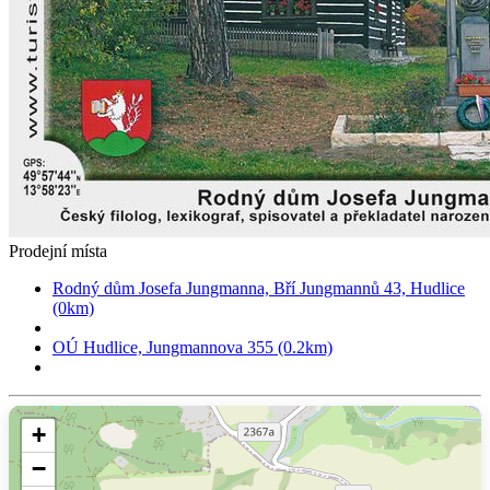
Prodejní místa
Rodný dům Josefa Jungmanna, Bří Jungmannů 43, Hudlice
(0km)
OÚ Hudlice, Jungmannova 355 (0.2km)
+
−