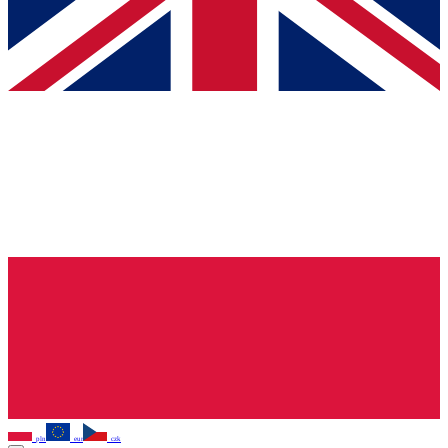
pln
eur
czk