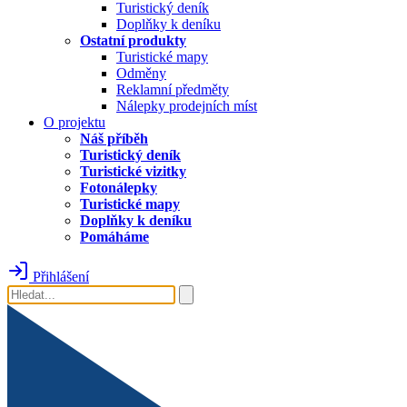
Turistický deník
Doplňky k deníku
Ostatní produkty
Turistické mapy
Odměny
Reklamní předměty
Nálepky prodejních míst
O projektu
Náš příběh
Turistický deník
Turistické vizitky
Fotonálepky
Turistické mapy
Doplňky k deníku
Pomáháme
Přihlášení