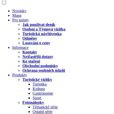
Novinky
Mapa
Pro turisty
Jak používat deník
Osobní a Týmová vizitka
Turistická návštívenka
Odměny
Losování o ceny
Informace
Kontakt
Nejčastější dotazy
Ke stažení
Obchodní podmínky
Ochrana osobních údajů
Produkty
Turistické vizitky
Turistika
Kultura
Gastronomie
Sport
Fotonálepky
Tématické série
Ostatní série