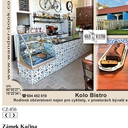
CZ-856
❮
❯
Zámek Kačina