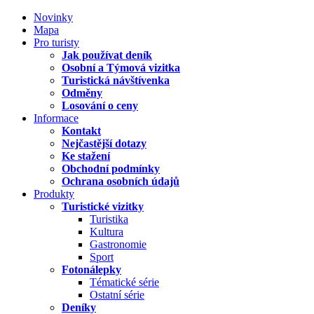
Novinky
Mapa
Pro turisty
Jak používat deník
Osobní a Týmová vizitka
Turistická návštívenka
Odměny
Losování o ceny
Informace
Kontakt
Nejčastější dotazy
Ke stažení
Obchodní podmínky
Ochrana osobních údajů
Produkty
Turistické vizitky
Turistika
Kultura
Gastronomie
Sport
Fotonálepky
Tématické série
Ostatní série
Deníky