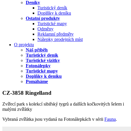
Deníky
Turistický deník
Doplňky k deníku
Ostatní produkty
Turistické mapy
Odměny
Reklamní předměty
Nálepky prodejních míst
O projektu
Náš příběh
Turistický deník
Turistické vizitky
Fotonálepky
Turistické mapy
Doplňky k deníku
Pomáháme
CZ-3858 Ringelland
Zvířecí park s kolekcí sibiřský tygrů a dalších kočkovitých šelem i
malými zvířátky
Vybraná zvířátka jsou vydaná na Fotonálepkách v sérii
Fauna
.