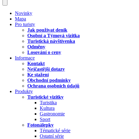
Novinky
Mapa
Pro turisty
Jak používat deník
Osobní a Týmová vizitka
Turistická návštívenka
Odměny
Losování o ceny
Informace
Kontakt
Nejčastější dotazy
Ke stažení
Obchodní podmínky
Ochrana osobních údajů
Produkty
Turistické vizitky
Turistika
Kultura
Gastronomie
Sport
Fotonálepky
Tématické série
Ostatní série