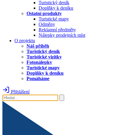
Turistický deník
Doplňky k deníku
Ostatní produkty
Turistické mapy
Odměny
Reklamní předměty
Nálepky prodejních míst
O projektu
Náš příběh
Turistický deník
Turistické vizitky
Fotonálepky
Turistické mapy
Doplňky k deníku
Pomáháme
Přihlášení