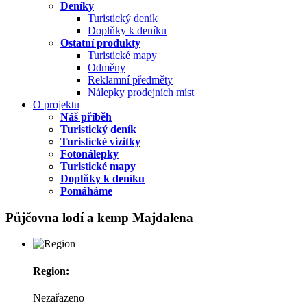
Deníky
Turistický deník
Doplňky k deníku
Ostatní produkty
Turistické mapy
Odměny
Reklamní předměty
Nálepky prodejních míst
O projektu
Náš příběh
Turistický deník
Turistické vizitky
Fotonálepky
Turistické mapy
Doplňky k deníku
Pomáháme
Půjčovna lodí a kemp Majdalena
Region:
Nezařazeno