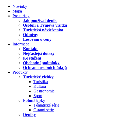
Novinky
Mapa
Pro turisty
Jak používat deník
Osobní a Týmová vizitka
Turistická návštívenka
Odměny
Losování o ceny
Informace
Kontakt
Nejčastější dotazy
Ke stažení
Obchodní podmínky
Ochrana osobních údajů
Produkty
Turistické vizitky
Turistika
Kultura
Gastronomie
Sport
Fotonálepky
Tématické série
Ostatní série
Deníky