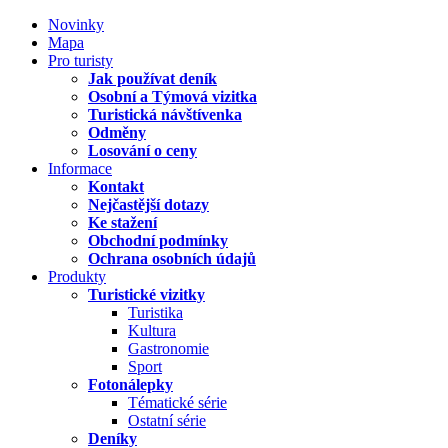
Novinky
Mapa
Pro turisty
Jak používat deník
Osobní a Týmová vizitka
Turistická návštívenka
Odměny
Losování o ceny
Informace
Kontakt
Nejčastější dotazy
Ke stažení
Obchodní podmínky
Ochrana osobních údajů
Produkty
Turistické vizitky
Turistika
Kultura
Gastronomie
Sport
Fotonálepky
Tématické série
Ostatní série
Deníky