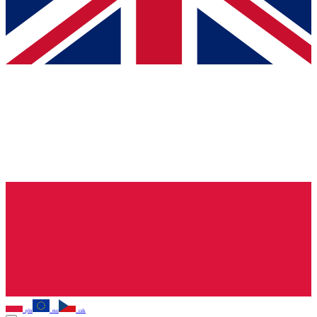
pln
eur
czk