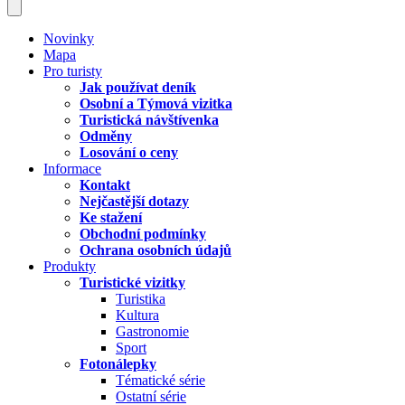
Novinky
Mapa
Pro turisty
Jak používat deník
Osobní a Týmová vizitka
Turistická návštívenka
Odměny
Losování o ceny
Informace
Kontakt
Nejčastější dotazy
Ke stažení
Obchodní podmínky
Ochrana osobních údajů
Produkty
Turistické vizitky
Turistika
Kultura
Gastronomie
Sport
Fotonálepky
Tématické série
Ostatní série