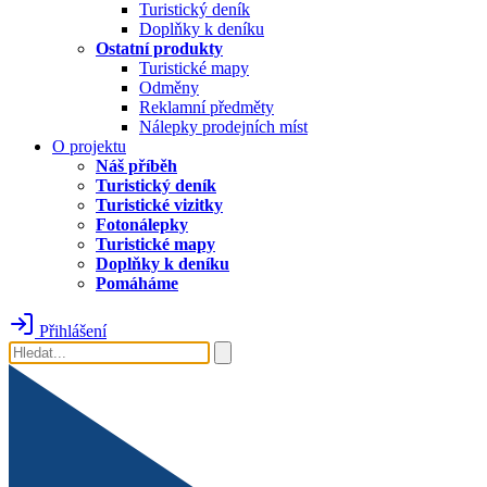
Turistický deník
Doplňky k deníku
Ostatní produkty
Turistické mapy
Odměny
Reklamní předměty
Nálepky prodejních míst
O projektu
Náš příběh
Turistický deník
Turistické vizitky
Fotonálepky
Turistické mapy
Doplňky k deníku
Pomáháme
Přihlášení