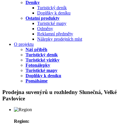
Deníky
Turistický deník
Doplňky k deníku
Ostatní produkty
Turistické mapy
Odměny
Reklamní předměty
Nálepky prodejních míst
O projektu
Náš příběh
Turistický deník
Turistické vizitky
Fotonálepky
Turistické mapy
Doplňky k deníku
Pomáháme
Prodejna suvenýrů u rozhledny Slunečná, Velké
Pavlovice
Region: