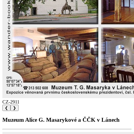
CZ-2911
❮
❯
Muzeum Alice G. Masarykové a ČČK v Lánech