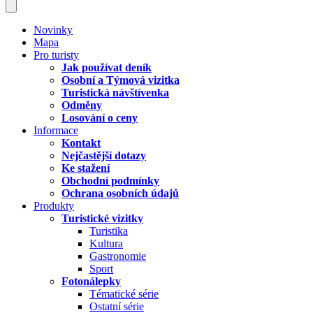
Novinky
Mapa
Pro turisty
Jak používat deník
Osobní a Týmová vizitka
Turistická návštívenka
Odměny
Losování o ceny
Informace
Kontakt
Nejčastější dotazy
Ke stažení
Obchodní podmínky
Ochrana osobních údajů
Produkty
Turistické vizitky
Turistika
Kultura
Gastronomie
Sport
Fotonálepky
Tématické série
Ostatní série