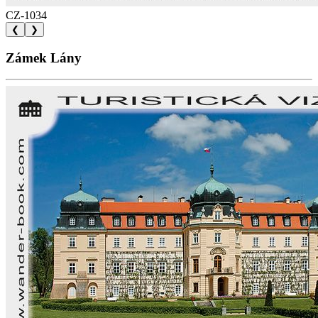
CZ-1034
❮
❯
Zámek Lány