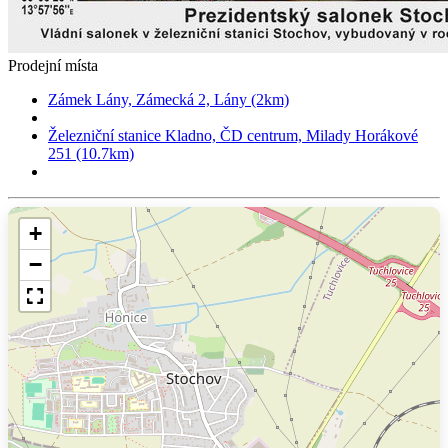
Prodejní místa
Zámek Lány, Zámecká 2, Lány (2km)
Železniční stanice Kladno, ČD centrum, Milady Horákové
251 (10.7km)
+
−