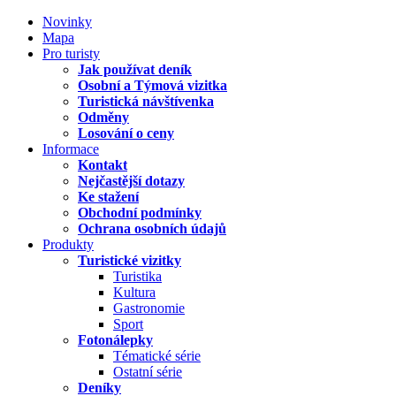
Novinky
Mapa
Pro turisty
Jak používat deník
Osobní a Týmová vizitka
Turistická návštívenka
Odměny
Losování o ceny
Informace
Kontakt
Nejčastější dotazy
Ke stažení
Obchodní podmínky
Ochrana osobních údajů
Produkty
Turistické vizitky
Turistika
Kultura
Gastronomie
Sport
Fotonálepky
Tématické série
Ostatní série
Deníky