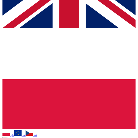
pln
eur
czk