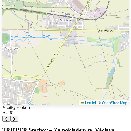
Leaflet
|
©
OpenStreetMap
Vizitky v okolí
A-261
❮
❯
TRIPPER Stochov – Za pokladem sv. Václava