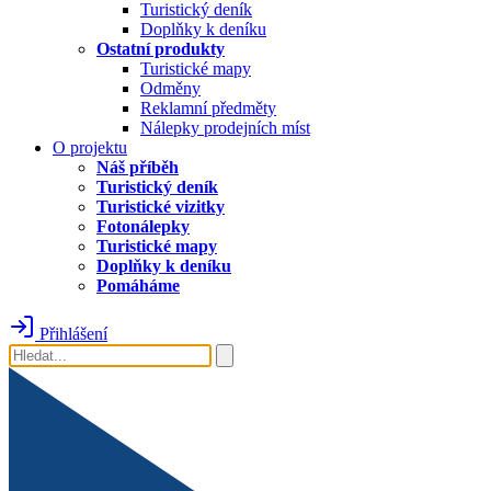
Turistický deník
Doplňky k deníku
Ostatní produkty
Turistické mapy
Odměny
Reklamní předměty
Nálepky prodejních míst
O projektu
Náš příběh
Turistický deník
Turistické vizitky
Fotonálepky
Turistické mapy
Doplňky k deníku
Pomáháme
Přihlášení