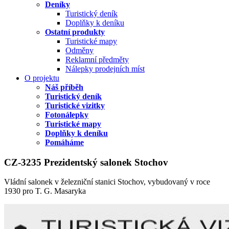
Deníky
Turistický deník
Doplňky k deníku
Ostatní produkty
Turistické mapy
Odměny
Reklamní předměty
Nálepky prodejních míst
O projektu
Náš příběh
Turistický deník
Turistické vizitky
Fotonálepky
Turistické mapy
Doplňky k deníku
Pomáháme
CZ-3235 Prezidentský salonek Stochov
Vládní salonek v železniční stanici Stochov, vybudovaný v roce
1930 pro T. G. Masaryka