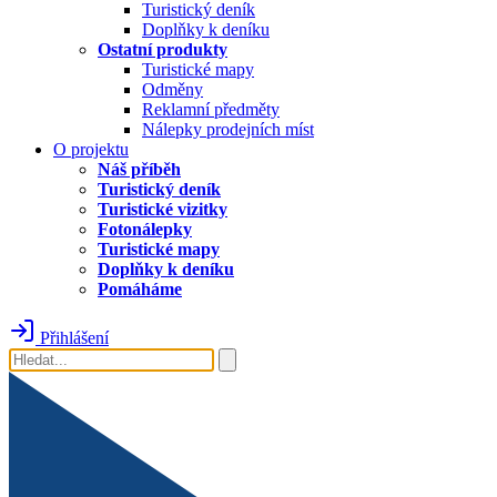
Turistický deník
Doplňky k deníku
Ostatní produkty
Turistické mapy
Odměny
Reklamní předměty
Nálepky prodejních míst
O projektu
Náš příběh
Turistický deník
Turistické vizitky
Fotonálepky
Turistické mapy
Doplňky k deníku
Pomáháme
Přihlášení