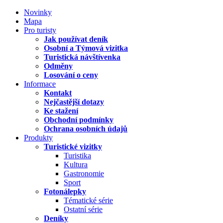
Novinky
Mapa
Pro turisty
Jak používat deník
Osobní a Týmová vizitka
Turistická návštívenka
Odměny
Losování o ceny
Informace
Kontakt
Nejčastější dotazy
Ke stažení
Obchodní podmínky
Ochrana osobních údajů
Produkty
Turistické vizitky
Turistika
Kultura
Gastronomie
Sport
Fotonálepky
Tématické série
Ostatní série
Deníky