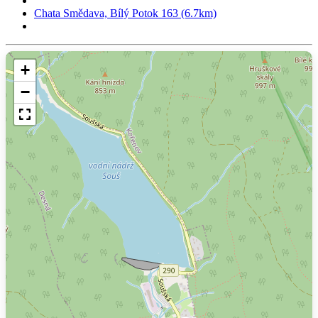
Chata Smědava, Bílý Potok 163 (6.7km)
+
−