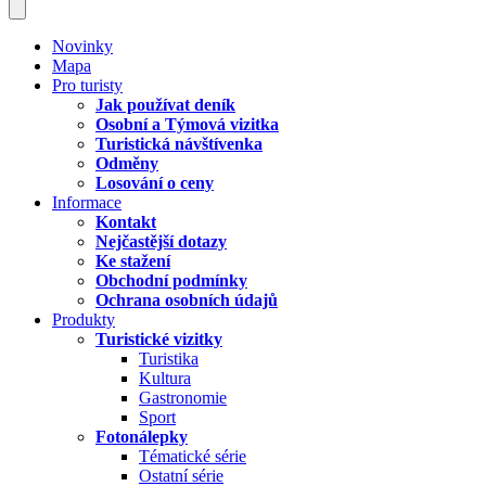
Novinky
Mapa
Pro turisty
Jak používat deník
Osobní a Týmová vizitka
Turistická návštívenka
Odměny
Losování o ceny
Informace
Kontakt
Nejčastější dotazy
Ke stažení
Obchodní podmínky
Ochrana osobních údajů
Produkty
Turistické vizitky
Turistika
Kultura
Gastronomie
Sport
Fotonálepky
Tématické série
Ostatní série