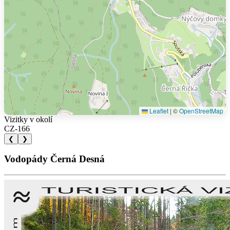
Leaflet
|
©
OpenStreetMap
Vizitky v okolí
CZ-166
❮
❯
Vodopády Černá Desná