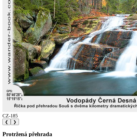
CZ-185
❮
❯
Protržená přehrada