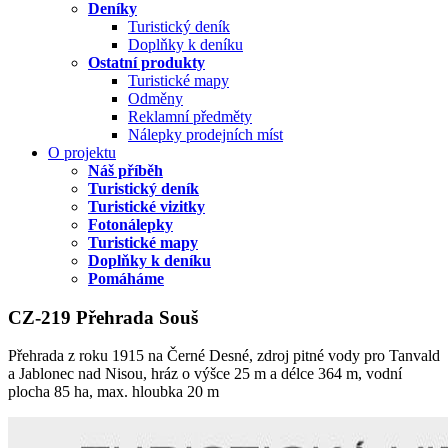
Deníky
Turistický deník
Doplňky k deníku
Ostatní produkty
Turistické mapy
Odměny
Reklamní předměty
Nálepky prodejních míst
O projektu
Náš příběh
Turistický deník
Turistické vizitky
Fotonálepky
Turistické mapy
Doplňky k deníku
Pomáháme
CZ-219 Přehrada Souš
Přehrada z roku 1915 na Černé Desné, zdroj pitné vody pro Tanvald
a Jablonec nad Nisou, hráz o výšce 25 m a délce 364 m, vodní
plocha 85 ha, max. hloubka 20 m