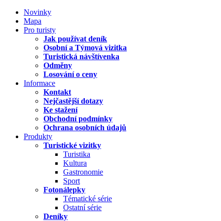
Novinky
Mapa
Pro turisty
Jak používat deník
Osobní a Týmová vizitka
Turistická návštívenka
Odměny
Losování o ceny
Informace
Kontakt
Nejčastější dotazy
Ke stažení
Obchodní podmínky
Ochrana osobních údajů
Produkty
Turistické vizitky
Turistika
Kultura
Gastronomie
Sport
Fotonálepky
Tématické série
Ostatní série
Deníky