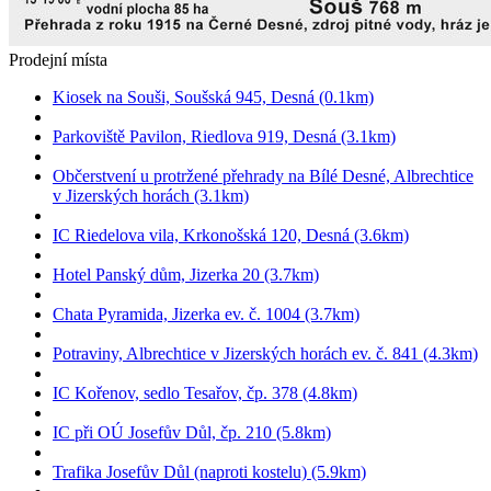
Prodejní místa
Kiosek na Souši, Soušská 945, Desná (0.1km)
Parkoviště Pavilon, Riedlova 919, Desná (3.1km)
Občerstvení u protržené přehrady na Bílé Desné, Albrechtice
v Jizerských horách (3.1km)
IC Riedelova vila, Krkonošská 120, Desná (3.6km)
Hotel Panský dům, Jizerka 20 (3.7km)
Chata Pyramida, Jizerka ev. č. 1004 (3.7km)
Potraviny, Albrechtice v Jizerských horách ev. č. 841 (4.3km)
IC Kořenov, sedlo Tesařov, čp. 378 (4.8km)
IC při OÚ Josefův Důl, čp. 210 (5.8km)
Trafika Josefův Důl (naproti kostelu) (5.9km)