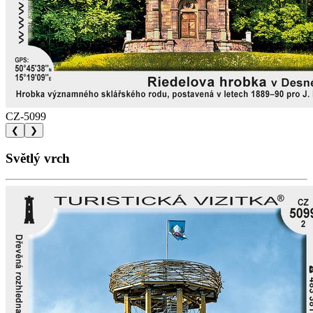
CZ-5099
❮
❯
Světlý vrch