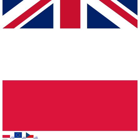
pln
eur
czk