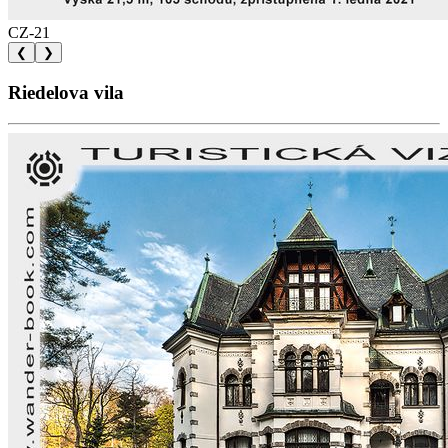
CZ-21
❮
❯
Riedelova vila