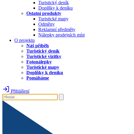
Turistický deník
Doplňky k deníku
Ostatní produkty
Turistické mapy
Odměny
Reklamní předměty
Nálepky prodejních míst
O projektu
Náš příběh
Turistický deník
Turistické vizitky
Fotonálepky
Turistické mapy
Doplňky k deníku
Pomáháme
Přihlášení