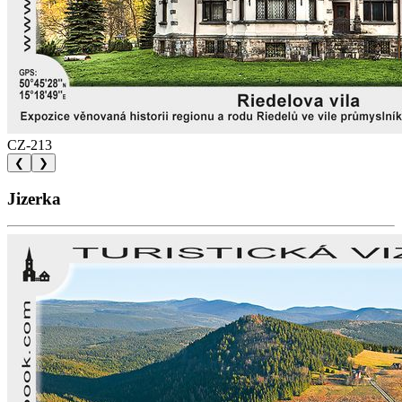
CZ-213
❮
❯
Jizerka