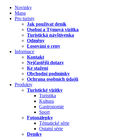
Novinky
Mapa
Pro turisty
Jak používat deník
Osobní a Týmová vizitka
Turistická návštívenka
Odměny
Losování o ceny
Informace
Kontakt
Nejčastější dotazy
Ke stažení
Obchodní podmínky
Ochrana osobních údajů
Produkty
Turistické vizitky
Turistika
Kultura
Gastronomie
Sport
Fotonálepky
Tématické série
Ostatní série
Deníky