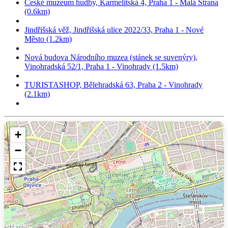
České muzeum hudby, Karmelitská 4, Praha 1 - Malá Strana
(0.6km)
Jindřišská věž, Jindřišská ulice 2022/33, Praha 1 - Nové
Město (1.2km)
Nová budova Národního muzea (stánek se suvenýry),
Vinohradská 52/1, Praha 1 - Vinohrady (1.5km)
TURISTASHOP, Bělehradská 63, Praha 2 - Vinohrady
(2.1km)
+
−