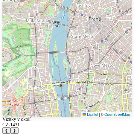
Leaflet
|
©
OpenStreetMap
Vizitky v okolí
CZ-1431
❮
❯