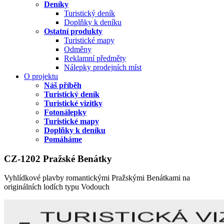
Deníky
Turistický deník
Doplňky k deníku
Ostatní produkty
Turistické mapy
Odměny
Reklamní předměty
Nálepky prodejních míst
O projektu
Náš příběh
Turistický deník
Turistické vizitky
Fotonálepky
Turistické mapy
Doplňky k deníku
Pomáháme
CZ-1202 Pražské Benátky
Vyhlídkové plavby romantickými Pražskými Benátkami na
originálních lodích typu Vodouch