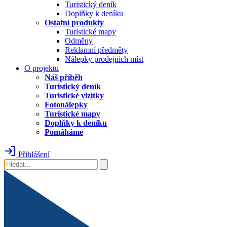
Turistický deník
Doplňky k deníku
Ostatní produkty
Turistické mapy
Odměny
Reklamní předměty
Nálepky prodejních míst
O projektu
Náš příběh
Turistický deník
Turistické vizitky
Fotonálepky
Turistické mapy
Doplňky k deníku
Pomáháme
Přihlášení