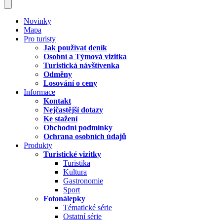
Novinky
Mapa
Pro turisty
Jak používat deník
Osobní a Týmová vizitka
Turistická návštívenka
Odměny
Losování o ceny
Informace
Kontakt
Nejčastější dotazy
Ke stažení
Obchodní podmínky
Ochrana osobních údajů
Produkty
Turistické vizitky
Turistika
Kultura
Gastronomie
Sport
Fotonálepky
Tématické série
Ostatní série