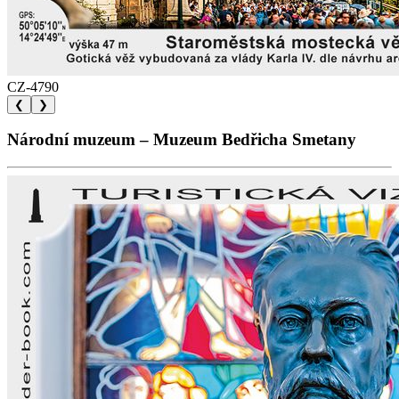
CZ-4790
❮
❯
Národní muzeum – Muzeum Bedřicha Smetany