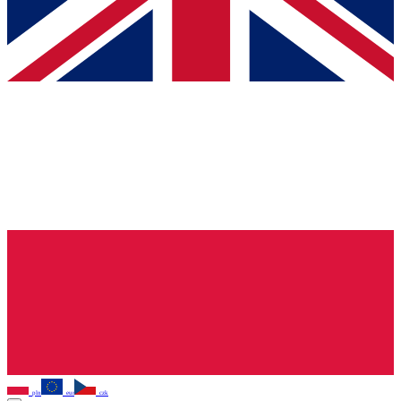
pln
eur
czk