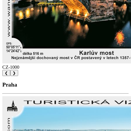
CZ-1000
❮
❯
Praha