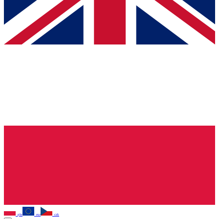
pln
eur
czk