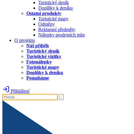
Turistický deník
Doplňky k deníku
Ostatní produkty
Turistické mapy
Odměny
Reklamní předměty
Nálepky prodejních míst
O projektu
Náš příběh
Turistický deník
Turistické vizitky
Fotonálepky
Turistické mapy
Doplňky k deníku
Pomáháme
Přihlášení