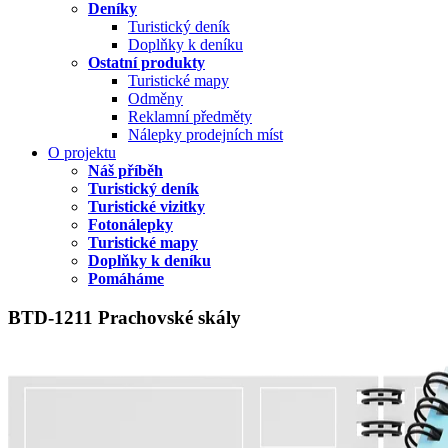
Deníky
Turistický deník
Doplňky k deníku
Ostatní produkty
Turistické mapy
Odměny
Reklamní předměty
Nálepky prodejních míst
O projektu
Náš příběh
Turistický deník
Turistické vizitky
Fotonálepky
Turistické mapy
Doplňky k deníku
Pomáháme
BTD-1211 Prachovské skály