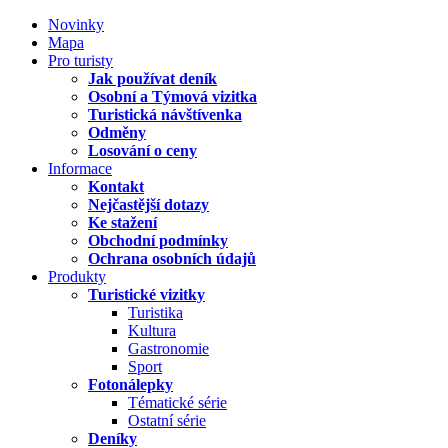
Novinky
Mapa
Pro turisty
Jak používat deník
Osobní a Týmová vizitka
Turistická návštívenka
Odměny
Losování o ceny
Informace
Kontakt
Nejčastější dotazy
Ke stažení
Obchodní podmínky
Ochrana osobních údajů
Produkty
Turistické vizitky
Turistika
Kultura
Gastronomie
Sport
Fotonálepky
Tématické série
Ostatní série
Deníky