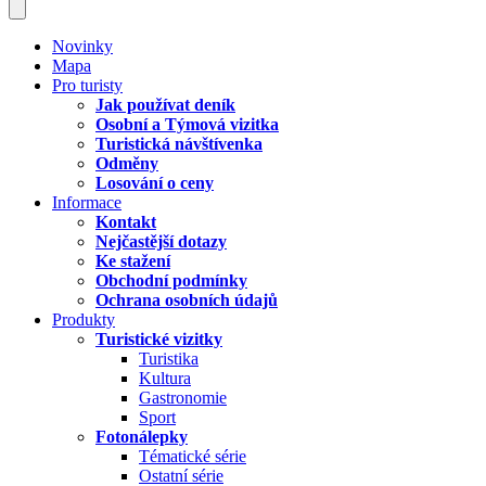
Novinky
Mapa
Pro turisty
Jak používat deník
Osobní a Týmová vizitka
Turistická návštívenka
Odměny
Losování o ceny
Informace
Kontakt
Nejčastější dotazy
Ke stažení
Obchodní podmínky
Ochrana osobních údajů
Produkty
Turistické vizitky
Turistika
Kultura
Gastronomie
Sport
Fotonálepky
Tématické série
Ostatní série