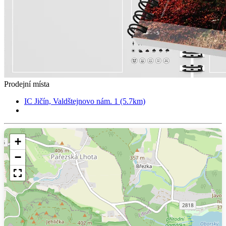
Prodejní místa
IC Jičín, Valdštejnovo nám. 1 (5.7km)
+
−