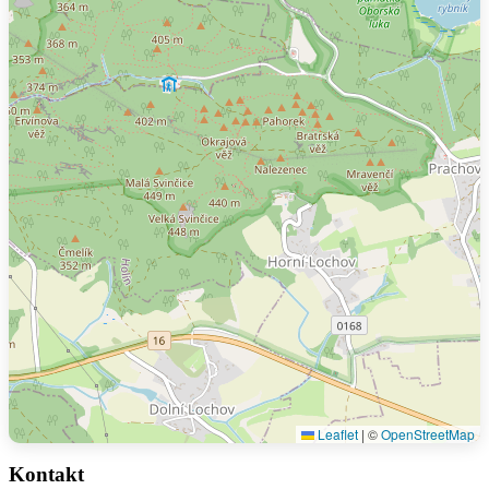
Leaflet
|
©
OpenStreetMap
Kontakt