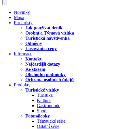
Novinky
Mapa
Pro turisty
Jak používat deník
Osobní a Týmová vizitka
Turistická návštívenka
Odměny
Losování o ceny
Informace
Kontakt
Nejčastější dotazy
Ke stažení
Obchodní podmínky
Ochrana osobních údajů
Produkty
Turistické vizitky
Turistika
Kultura
Gastronomie
Sport
Fotonálepky
Tématické série
Ostatní série