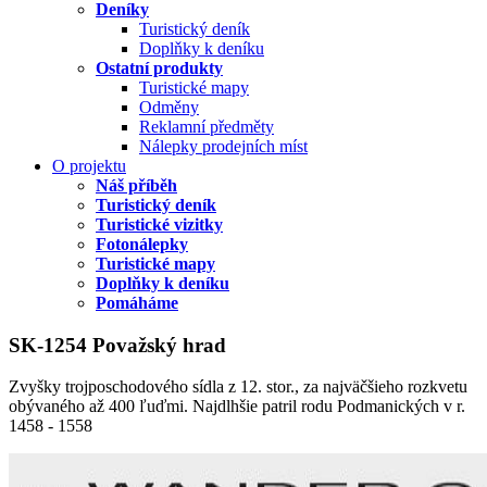
Deníky
Turistický deník
Doplňky k deníku
Ostatní produkty
Turistické mapy
Odměny
Reklamní předměty
Nálepky prodejních míst
O projektu
Náš příběh
Turistický deník
Turistické vizitky
Fotonálepky
Turistické mapy
Doplňky k deníku
Pomáháme
SK-1254 Považský hrad
Zvyšky trojposchodového sídla z 12. stor., za najväčšieho rozkvetu
obývaného až 400 ľuďmi. Najdlhšie patril rodu Podmanických v r.
1458 - 1558