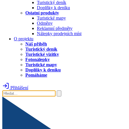
Turistický deník
Doplňky k deníku
Ostatní produkty
Turistické mapy
Odměny
Reklamní předměty
Nálepky prodejních míst
O projektu
Náš příběh
Turistický deník
Turistické vizitky
Fotonálepky
Turistické mapy
Doplňky k deníku
Pomáháme
Přihlášení