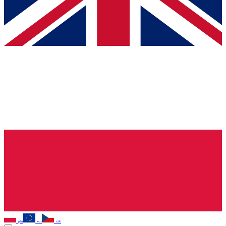
pln
eur
czk