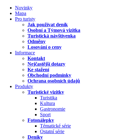
Novinky
Mapa
Pro turisty
Jak používat deník
Osobní a Týmová vizitka
Turistická návštívenka
Odměny
Losování o ceny
Informace
Kontakt
Nejčastější dotazy
Ke stažení
Obchodní podmínky
Ochrana osobních údajů
Produkty
Turistické vizitky
Turistika
Kultura
Gastronomie
Sport
Fotonálepky
Tématické série
Ostatní série
Deníky