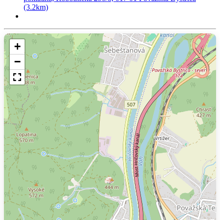
(3.2km)
+
−