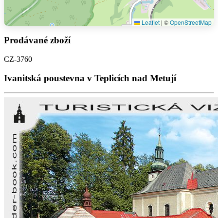
Leaflet
|
©
OpenStreetMap
Prodávané zboží
CZ-3760
Ivanitská poustevna v Teplicích nad Metují