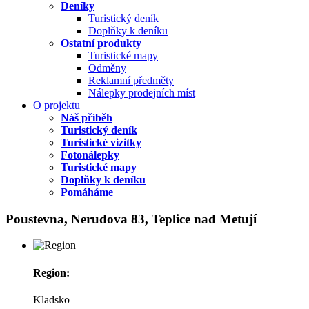
Deníky
Turistický deník
Doplňky k deníku
Ostatní produkty
Turistické mapy
Odměny
Reklamní předměty
Nálepky prodejních míst
O projektu
Náš příběh
Turistický deník
Turistické vizitky
Fotonálepky
Turistické mapy
Doplňky k deníku
Pomáháme
Poustevna, Nerudova 83, Teplice nad Metují
Region:
Kladsko