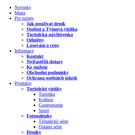
Novinky
Mapa
Pro turisty
Jak používat deník
Osobní a Týmová vizitka
Turistická návštívenka
Odměny
Losování o ceny
Informace
Kontakt
Nejčastější dotazy
Ke stažení
Obchodní podmínky
Ochrana osobních údajů
Produkty
Turistické vizitky
Turistika
Kultura
Gastronomie
Sport
Fotonálepky
Tématické série
Ostatní série
Deníky