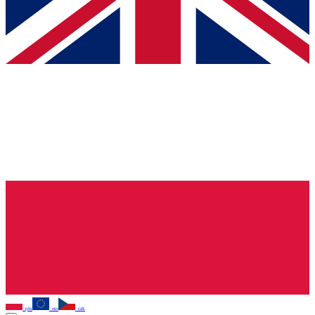
pln
eur
czk