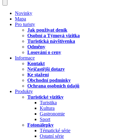
Novinky
Mapa
Pro turisty
Jak používat deník
Osobní a Týmová vizitka
Turistická návštívenka
Odměny
Losování o ceny
Informace
Kontakt
Nejčastější dotazy
Ke stažení
Obchodní podmínky
Ochrana osobních údajů
Produkty
Turistické vizitky
Turistika
Kultura
Gastronomie
Sport
Fotonálepky
Tématické série
Ostatní série