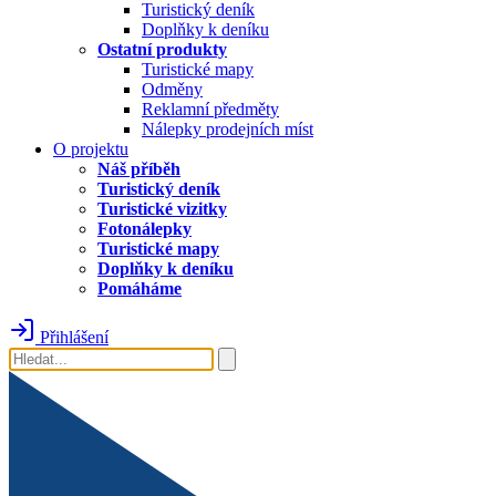
Turistický deník
Doplňky k deníku
Ostatní produkty
Turistické mapy
Odměny
Reklamní předměty
Nálepky prodejních míst
O projektu
Náš příběh
Turistický deník
Turistické vizitky
Fotonálepky
Turistické mapy
Doplňky k deníku
Pomáháme
Přihlášení