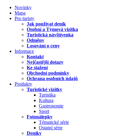
Novinky
Mapa
Pro turisty
Jak používat deník
Osobní a Týmová vizitka
Turistická návštívenka
Odměny
Losování o ceny
Informace
Kontakt
Nejčastější dotazy
Ke stažení
Obchodní podmínky
Ochrana osobních údajů
Produkty
Turistické vizitky
Turistika
Kultura
Gastronomie
Sport
Fotonálepky
Tématické série
Ostatní série
Deníky