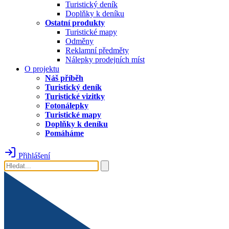
Turistický deník
Doplňky k deníku
Ostatní produkty
Turistické mapy
Odměny
Reklamní předměty
Nálepky prodejních míst
O projektu
Náš příběh
Turistický deník
Turistické vizitky
Fotonálepky
Turistické mapy
Doplňky k deníku
Pomáháme
Přihlášení