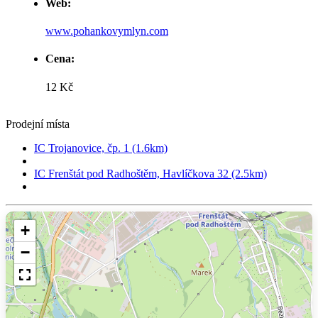
Web:
www.pohankovymlyn.com
Cena:
12 Kč
Prodejní místa
IC Trojanovice, čp. 1 (1.6km)
IC Frenštát pod Radhoštěm, Havlíčkova 32 (2.5km)
+
−