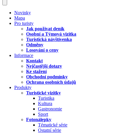
Novinky
Mapa
Pro turisty
Jak používat deník
Osobní a Týmová vizitka
Turistická návštívenka
Odměny
Losování o ceny
Informace
Kontakt
Nejčastější dotazy
Ke stažení
Obchodní podmínky
Ochrana osobních údajů
Produkty
Turistické vizitky
Turistika
Kultura
Gastronomie
Sport
Fotonálepky
Tématické série
Ostatní série