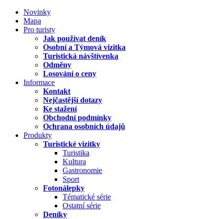
Novinky
Mapa
Pro turisty
Jak používat deník
Osobní a Týmová vizitka
Turistická návštívenka
Odměny
Losování o ceny
Informace
Kontakt
Nejčastější dotazy
Ke stažení
Obchodní podmínky
Ochrana osobních údajů
Produkty
Turistické vizitky
Turistika
Kultura
Gastronomie
Sport
Fotonálepky
Tématické série
Ostatní série
Deníky