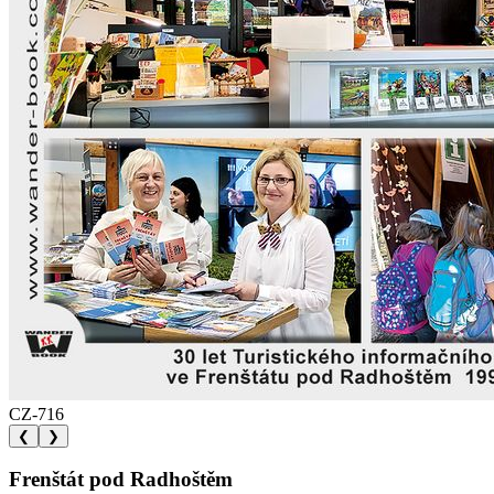
CZ-716
❮
❯
Frenštát pod Radhoštěm