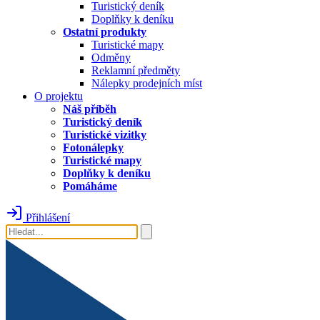
Turistický deník
Doplňky k deníku
Ostatní produkty
Turistické mapy
Odměny
Reklamní předměty
Nálepky prodejních míst
O projektu
Náš příběh
Turistický deník
Turistické vizitky
Fotonálepky
Turistické mapy
Doplňky k deníku
Pomáháme
Přihlášení