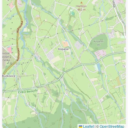
Leaflet
|
©
OpenStreetMap