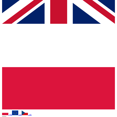
pln
eur
czk