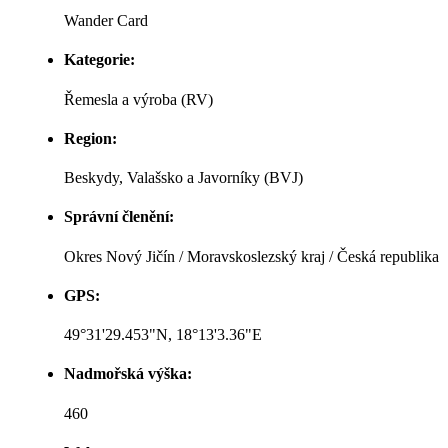
Wander Card
Kategorie:
Řemesla a výroba (RV)
Region:
Beskydy, Valašsko a Javorníky (BVJ)
Správní členění:
Okres Nový Jičín / Moravskoslezský kraj / Česká republika
GPS:
49°31'29.453"N, 18°13'3.36"E
Nadmořská výška:
460