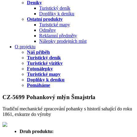
Deníky
Turistický deník
Doplňky k deníku
Ostatní produkty
Turistické mapy
Odměny
Reklamní předměty
Nálepky prodejních míst
O projektu
Náš příběh
Turistický deník
Turistické vizitky
Fotonálepky
Turistické mapy
Doplňky k deníku
Pomáháme
CZ-5699 Pohankový mlýn Šmajstrla
Tradiční mechanické zpracování pohanky s historií sahající do roku
1861, exkurze do výroby
Druh produktu: