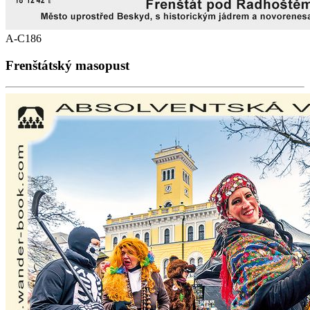
A-C186
Frenštátský masopust