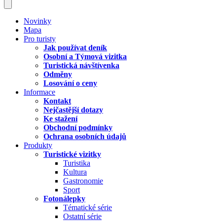
Novinky
Mapa
Pro turisty
Jak používat deník
Osobní a Týmová vizitka
Turistická návštívenka
Odměny
Losování o ceny
Informace
Kontakt
Nejčastější dotazy
Ke stažení
Obchodní podmínky
Ochrana osobních údajů
Produkty
Turistické vizitky
Turistika
Kultura
Gastronomie
Sport
Fotonálepky
Tématické série
Ostatní série