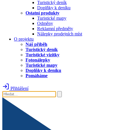
Turistický deník
Doplňky k deníku
Ostatní produkty
Turistické mapy
Odměny
Reklamní předměty
Nálepky prodejních míst
O projektu
Náš příběh
Turistický deník
Turistické vizitky
Fotonálepky
Turistické mapy
Doplňky k deníku
Pomáháme
Přihlášení