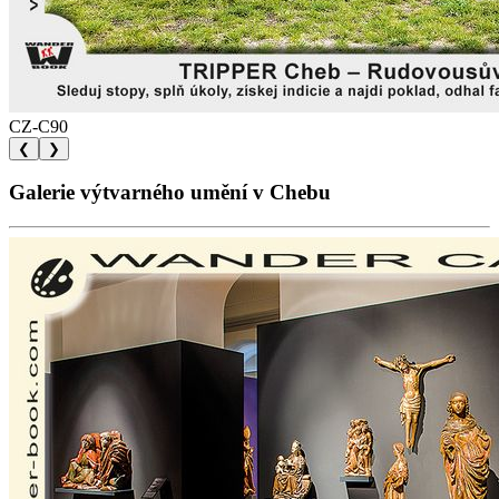
CZ-C90
❮
❯
Galerie výtvarného umění v Chebu