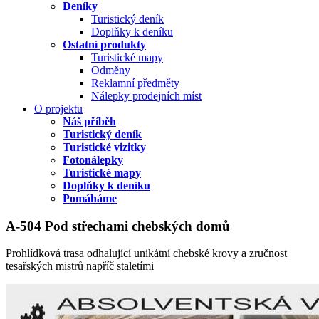
Deníky
Turistický deník
Doplňky k deníku
Ostatní produkty
Turistické mapy
Odměny
Reklamní předměty
Nálepky prodejních míst
O projektu
Náš příběh
Turistický deník
Turistické vizitky
Fotonálepky
Turistické mapy
Doplňky k deníku
Pomáháme
A-504 Pod střechami chebských domů
Prohlídková trasa odhalující unikátní chebské krovy a zručnost
tesařských mistrů napříč staletími