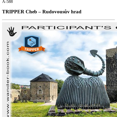
A-588
TRIPPER Cheb – Rudovousův hrad