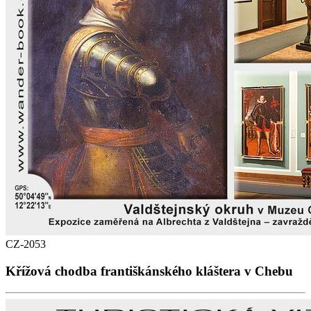
CZ-2053
Křížová chodba františkánského kláštera v Chebu