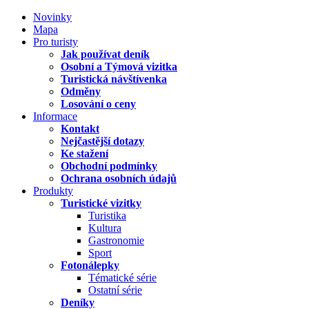
Novinky
Mapa
Pro turisty
Jak používat deník
Osobní a Týmová vizitka
Turistická návštívenka
Odměny
Losování o ceny
Informace
Kontakt
Nejčastější dotazy
Ke stažení
Obchodní podmínky
Ochrana osobních údajů
Produkty
Turistické vizitky
Turistika
Kultura
Gastronomie
Sport
Fotonálepky
Tématické série
Ostatní série
Deníky