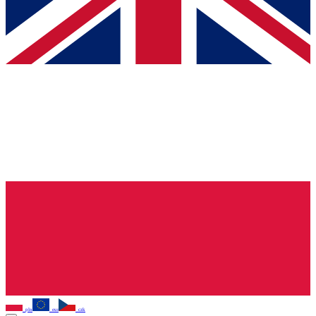
pln
eur
czk