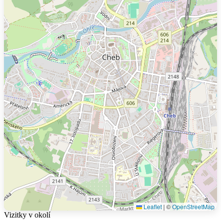
Leaflet
|
©
OpenStreetMap
Vizitky v okolí