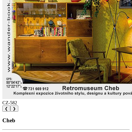
CZ-582
❮
❯
Cheb