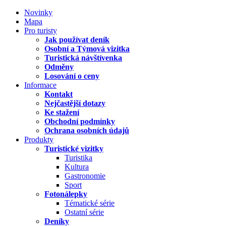
Novinky
Mapa
Pro turisty
Jak používat deník
Osobní a Týmová vizitka
Turistická návštívenka
Odměny
Losování o ceny
Informace
Kontakt
Nejčastější dotazy
Ke stažení
Obchodní podmínky
Ochrana osobních údajů
Produkty
Turistické vizitky
Turistika
Kultura
Gastronomie
Sport
Fotonálepky
Tématické série
Ostatní série
Deníky