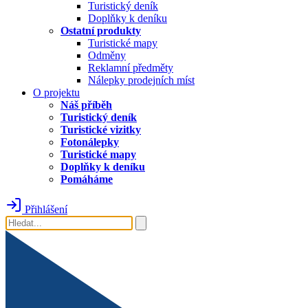
Turistický deník
Doplňky k deníku
Ostatní produkty
Turistické mapy
Odměny
Reklamní předměty
Nálepky prodejních míst
O projektu
Náš příběh
Turistický deník
Turistické vizitky
Fotonálepky
Turistické mapy
Doplňky k deníku
Pomáháme
Přihlášení