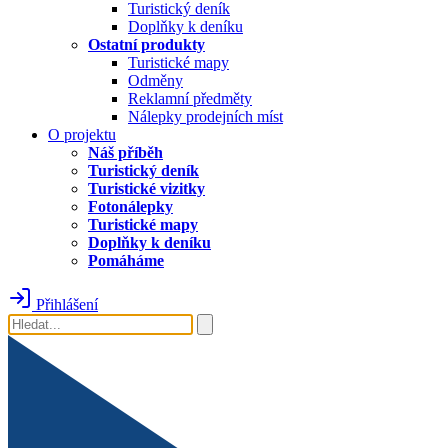
Turistický deník
Doplňky k deníku
Ostatní produkty
Turistické mapy
Odměny
Reklamní předměty
Nálepky prodejních míst
O projektu
Náš příběh
Turistický deník
Turistické vizitky
Fotonálepky
Turistické mapy
Doplňky k deníku
Pomáháme
Přihlášení