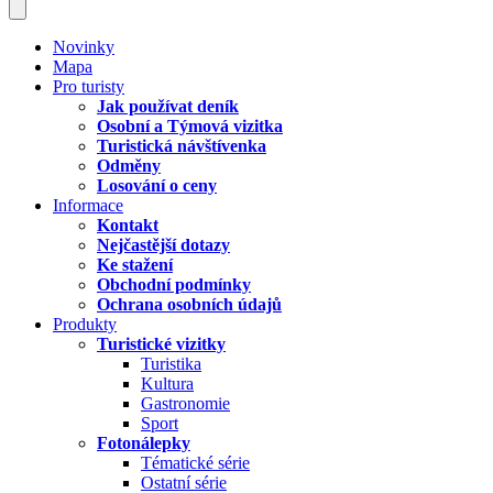
Novinky
Mapa
Pro turisty
Jak používat deník
Osobní a Týmová vizitka
Turistická návštívenka
Odměny
Losování o ceny
Informace
Kontakt
Nejčastější dotazy
Ke stažení
Obchodní podmínky
Ochrana osobních údajů
Produkty
Turistické vizitky
Turistika
Kultura
Gastronomie
Sport
Fotonálepky
Tématické série
Ostatní série