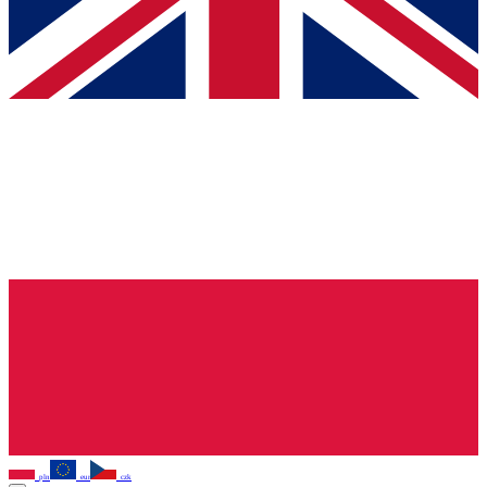
pln
eur
czk