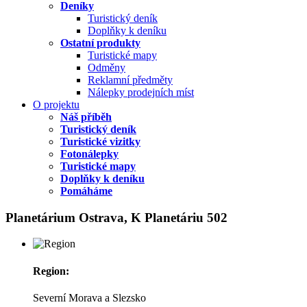
Deníky
Turistický deník
Doplňky k deníku
Ostatní produkty
Turistické mapy
Odměny
Reklamní předměty
Nálepky prodejních míst
O projektu
Náš příběh
Turistický deník
Turistické vizitky
Fotonálepky
Turistické mapy
Doplňky k deníku
Pomáháme
Planetárium Ostrava, K Planetáriu 502
Region:
Severní Morava a Slezsko