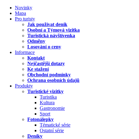
Novinky
Mapa
Pro turisty
Jak používat deník
Osobní a Týmová vizitka
Turistická návštívenka
Odměny
Losování o ceny
Informace
Kontakt
Nejčastější dotazy
Ke stažení
Obchodní podmínky
Ochrana osobních údajů
Produkty
Turistické vizitky
Turistika
Kultura
Gastronomie
Sport
Fotonálepky
Tématické série
Ostatní série
Deníky