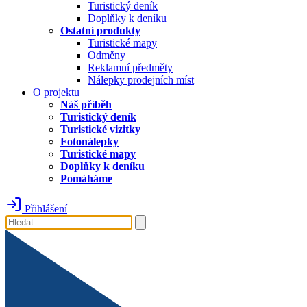
Turistický deník
Doplňky k deníku
Ostatní produkty
Turistické mapy
Odměny
Reklamní předměty
Nálepky prodejních míst
O projektu
Náš příběh
Turistický deník
Turistické vizitky
Fotonálepky
Turistické mapy
Doplňky k deníku
Pomáháme
Přihlášení