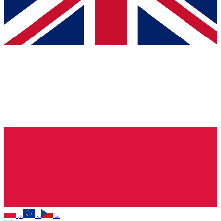
pln
eur
czk