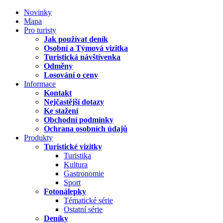
Novinky
Mapa
Pro turisty
Jak používat deník
Osobní a Týmová vizitka
Turistická návštívenka
Odměny
Losování o ceny
Informace
Kontakt
Nejčastější dotazy
Ke stažení
Obchodní podmínky
Ochrana osobních údajů
Produkty
Turistické vizitky
Turistika
Kultura
Gastronomie
Sport
Fotonálepky
Tématické série
Ostatní série
Deníky