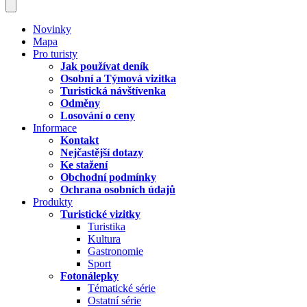
Novinky
Mapa
Pro turisty
Jak používat deník
Osobní a Týmová vizitka
Turistická návštívenka
Odměny
Losování o ceny
Informace
Kontakt
Nejčastější dotazy
Ke stažení
Obchodní podmínky
Ochrana osobních údajů
Produkty
Turistické vizitky
Turistika
Kultura
Gastronomie
Sport
Fotonálepky
Tématické série
Ostatní série