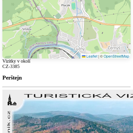
Leaflet
|
©
OpenStreetMap
Vizitky v okolí
CZ-3385
Perštejn