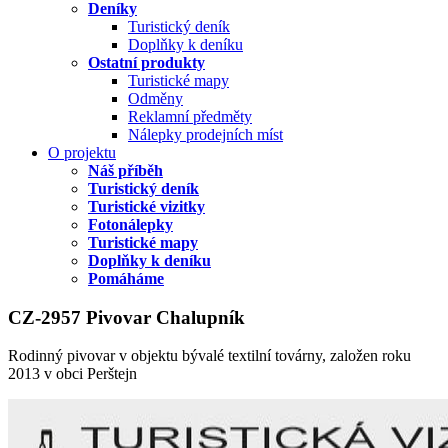
Deníky
Turistický deník
Doplňky k deníku
Ostatní produkty
Turistické mapy
Odměny
Reklamní předměty
Nálepky prodejních míst
O projektu
Náš příběh
Turistický deník
Turistické vizitky
Fotonálepky
Turistické mapy
Doplňky k deníku
Pomáháme
CZ-2957 Pivovar Chalupník
Rodinný pivovar v objektu bývalé textilní továrny, založen roku
2013 v obci Perštejn