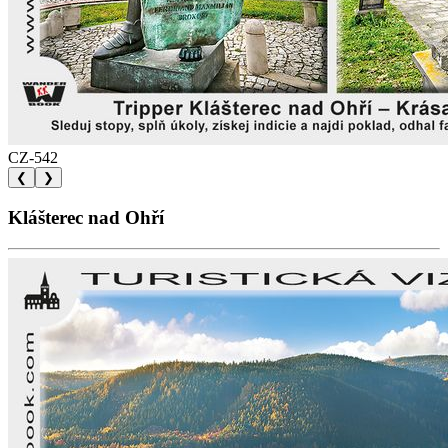
CZ-542
❮
❯
Klášterec nad Ohří