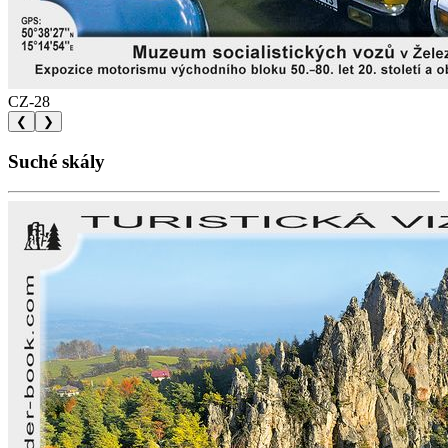
CZ-28
❮
❯
Suché skály