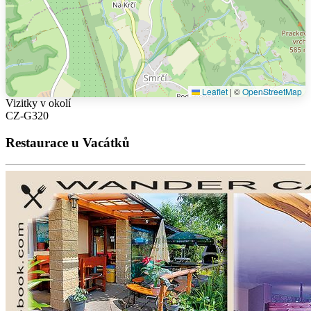
Leaflet
|
©
OpenStreetMap
Vizitky v okolí
CZ-G320
Restaurace u Vacátků