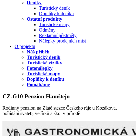
Deníky
Turistický deník
Doplňky k deníku
Ostatní produkty
Turistické mapy
Odměny
Reklamní předměty
Nálepky prodejních míst
O projektu
Náš příběh
Turistický deník
Turistické vizitky
Fotonálepky
Turistické mapy
Doplňky k deníku
Pomáháme
CZ-G10 Penzion Hamštejn
Rodinný penzion na Zlaté stezce Českého ráje u Kozákova,
pořádání svateb, večírků a škol v přírodě