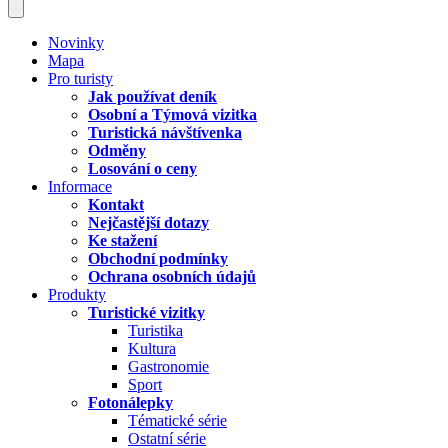
Novinky
Mapa
Pro turisty
Jak používat deník
Osobní a Týmová vizitka
Turistická návštívenka
Odměny
Losování o ceny
Informace
Kontakt
Nejčastější dotazy
Ke stažení
Obchodní podmínky
Ochrana osobních údajů
Produkty
Turistické vizitky
Turistika
Kultura
Gastronomie
Sport
Fotonálepky
Tématické série
Ostatní série