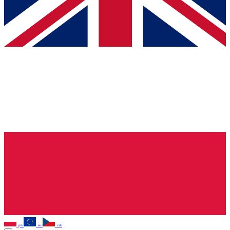
pln
eur
czk