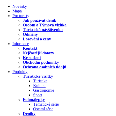
Novinky
Mapa
Pro turisty
Jak používat deník
Osobní a Týmová vizitka
Turistická návštívenka
Odměny
Losování o ceny
Informace
Kontakt
Nejčastější dotazy
Ke stažení
Obchodní podmínky
Ochrana osobních údajů
Produkty
Turistické vizitky
Turistika
Kultura
Gastronomie
Sport
Fotonálepky
Tématické série
Ostatní série
Deníky