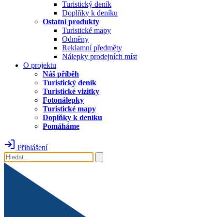
Turistický deník
Doplňky k deníku
Ostatní produkty
Turistické mapy
Odměny
Reklamní předměty
Nálepky prodejních míst
O projektu
Náš příběh
Turistický deník
Turistické vizitky
Fotonálepky
Turistické mapy
Doplňky k deníku
Pomáháme
Přihlášení