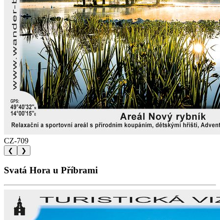
CZ-709
❮
❯
Svatá Hora u Příbrami