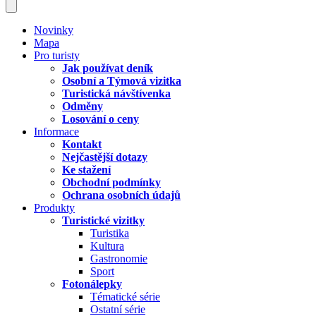
Novinky
Mapa
Pro turisty
Jak používat deník
Osobní a Týmová vizitka
Turistická návštívenka
Odměny
Losování o ceny
Informace
Kontakt
Nejčastější dotazy
Ke stažení
Obchodní podmínky
Ochrana osobních údajů
Produkty
Turistické vizitky
Turistika
Kultura
Gastronomie
Sport
Fotonálepky
Tématické série
Ostatní série