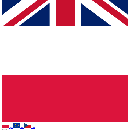
pln
eur
czk