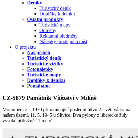
Deníky
Turistický deník
Doplňky k deníku
Ostatní produkty
Turistické mapy
Odměny
Reklamní předměty
Nálepky prodejních míst
O projektu
Náš příběh
Turistický deník
Turistické vizitky
Fotonálepky
Turistické mapy
Doplňky k deníku
Pomáháme
CZ-5879 Památník Vítězství v Milíně
Monument z r. 1970 připomínající poslední bitvu 2. svět. války na
našem území, 11. 5. 1945 u Slivice. Dva pylony z liberecké žuly
vysoké přibližně 11 metrů.