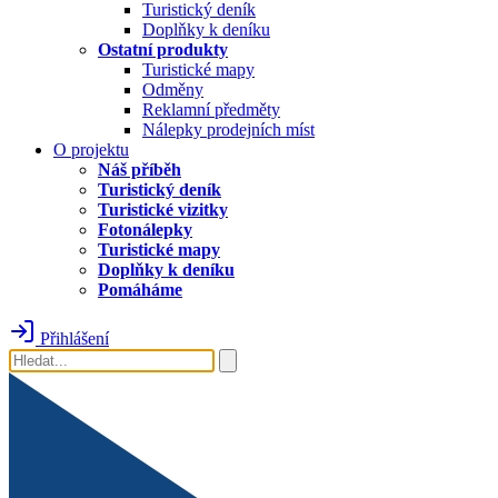
Turistický deník
Doplňky k deníku
Ostatní produkty
Turistické mapy
Odměny
Reklamní předměty
Nálepky prodejních míst
O projektu
Náš příběh
Turistický deník
Turistické vizitky
Fotonálepky
Turistické mapy
Doplňky k deníku
Pomáháme
Přihlášení