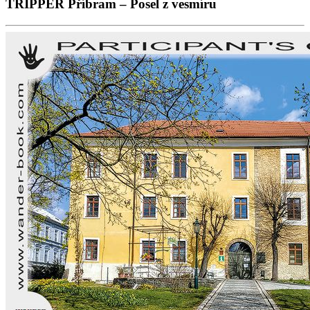
TRIPPER Příbram – Posel z vesmíru