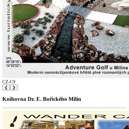
CZ-C9
❮
❯
Knihovna Dr. E. Bořického Milín