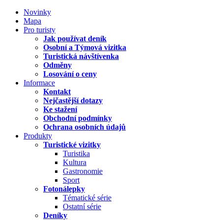
Novinky
Mapa
Pro turisty
Jak používat deník
Osobní a Týmová vizitka
Turistická návštívenka
Odměny
Losování o ceny
Informace
Kontakt
Nejčastější dotazy
Ke stažení
Obchodní podmínky
Ochrana osobních údajů
Produkty
Turistické vizitky
Turistika
Kultura
Gastronomie
Sport
Fotonálepky
Tématické série
Ostatní série
Deníky