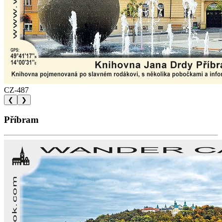
CZ-487
❮
❯
Příbram