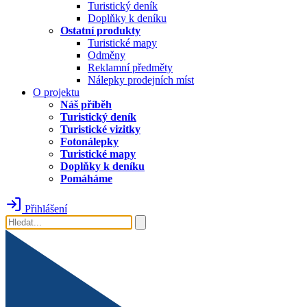
Turistický deník
Doplňky k deníku
Ostatní produkty
Turistické mapy
Odměny
Reklamní předměty
Nálepky prodejních míst
O projektu
Náš příběh
Turistický deník
Turistické vizitky
Fotonálepky
Turistické mapy
Doplňky k deníku
Pomáháme
Přihlášení