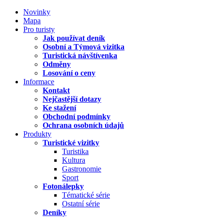
Novinky
Mapa
Pro turisty
Jak používat deník
Osobní a Týmová vizitka
Turistická návštívenka
Odměny
Losování o ceny
Informace
Kontakt
Nejčastější dotazy
Ke stažení
Obchodní podmínky
Ochrana osobních údajů
Produkty
Turistické vizitky
Turistika
Kultura
Gastronomie
Sport
Fotonálepky
Tématické série
Ostatní série
Deníky